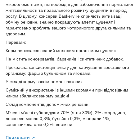
мікроелементами, які необхідні для забезпечення нормальної
життєдіяльності та правильного розвитку цуценяти в період
росту. В цілому, консерви Baskerville сприяють активізації
обміну речовин, значно покращують апетит цуценят і
гарантовано зроблять вашого чотириногого друга сильним та
здоровим.
Переваги:
Корм легкозасвоюваний молодим організмом цуценят
Не містить консервантів, барвників і синтетичних добавок.
Прекрасна консистенція вмісту для харчування зростаючого
організму: фарш з бульйоном та ягодами.
У складі корму зовсім немає злакових
Сумісний у використанні з іншими кормами при відповідним
чином збалансованому раціоні
Склад компонентів, допоміжних речовин:
М'ясо і м'ясні субпродукти 70% (ягня 30%), 2% смородина,
лососеве масло 0,3%, бульйон 0,3%, мінерали 1%,
соняшникова олія 0,3%, вітаміни.
Приховати