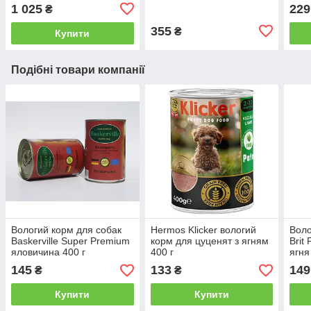
малих порід курка 1.5 кг
см
1 025
229
₴
355
₴
Купити
Подібні товари компанії
Вологий корм для собак
Hermos Klicker вологий
Воло
Baskerville Super Premium
корм для цуценят з ягням
Brit
яловичина 400 г
400 г
ягня
145
133
149
₴
₴
Купити
Купити