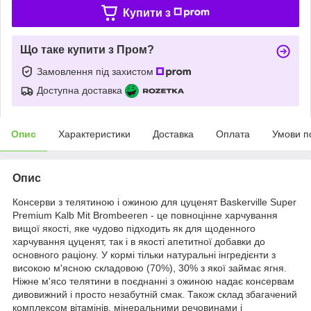
Купити з
Що таке купити з Пром?
Замовлення під захистом
Доступна доставка
Опис
Характеристики
Доставка
Оплата
Умови п
Опис
Консерви з телятиною і ожиною для цуценят Baskerville Super
Premium Kalb Mit Brombeeren - це повноцінне харчування
вищої якості, яке чудово підходить як для щоденного
харчування цуценят, так і в якості апетитної добавки до
основного раціону. У кормі тільки натуральні інгредієнти з
високою м'ясною складовою (70%), 30% з якої займає ягня.
Ніжне м'ясо телятини в поєднанні з ожиною надає консервам
дивовижний і просто незабутній смак. Також склад збагачений
комплексом вітамінів, мінеральними речовинами і