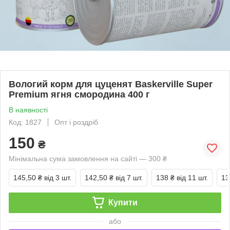
Вологий корм для цуценят Baskerville Super
Premium ягня смородина 400 г
В наявності
Код: 1827
Опт і роздріб
150
₴
Мінімальна сума замовлення на сайті — 300 ₴
145,50 ₴
від 3 шт.
142,50 ₴
від 7 шт.
138 ₴
від 11 шт.
13
Купити
або