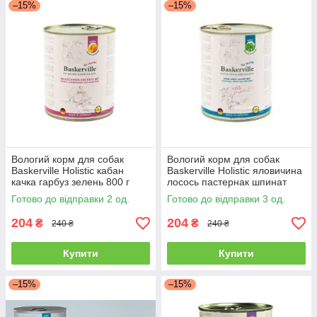
–15%
–15%
Вологий корм для собак
Вологий корм для собак
Baskerville Holistic кабан
Baskerville Holistic яловичина
качка гарбуз зелень 800 г
лосось пастернак шпинат
зелень 800 г
Готово до відправки 2 од.
Готово до відправки 3 од.
204
204
₴
₴
240 ₴
240 ₴
Купити
Купити
–15%
–15%