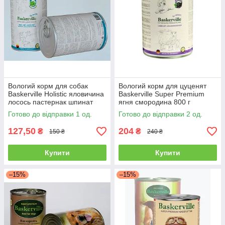
Вологий корм для собак
Вологий корм для цуценят
Baskerville Holistic яловичина
Baskerville Super Premium
лосось пастернак шпинат
ягня смородина 800 г
зелень 400 г
Готово до відправки 1 од.
Готово до відправки 2 од.
127,50
204
₴
₴
150 ₴
240 ₴
Купити
Купити
–15%
–15%