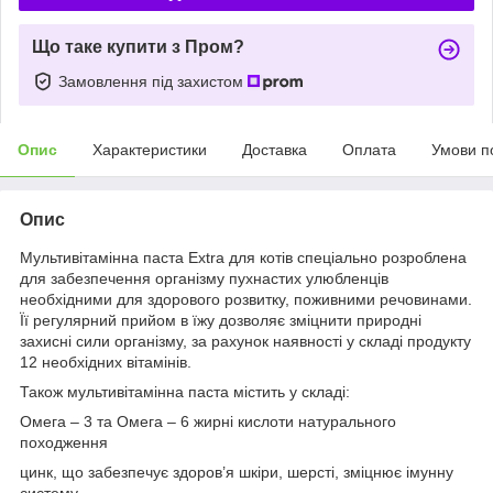
Що таке купити з Пром?
Замовлення під захистом
Опис
Характеристики
Доставка
Оплата
Умови п
Опис
Мультивітамінна паста Extra для котів спеціально розроблена
для забезпечення організму пухнастих улюбленців
необхідними для здорового розвитку, поживними речовинами.
Її регулярний прийом в їжу дозволяє зміцнити природні
захисні сили організму, за рахунок наявності у складі продукту
12 необхідних вітамінів.
Також мультивітамінна паста містить у складі:
Омега – 3 та Омега – 6 жирні кислоти натурального
походження
цинк, що забезпечує здоров’я шкіри, шерсті, зміцнює імунну
систему.