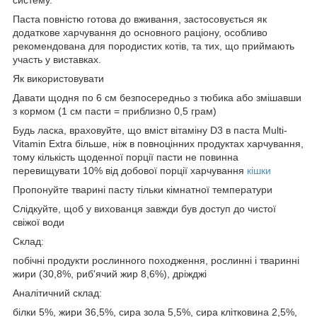
Паста повністю готова до вживання, застосовується як
додаткове харчування до основного раціону, особливо
рекомендована для породистих котів, та тих, що приймають
участь у виставках.
Як використовувати
Давати щодня по 6 см безпосередньо з тюбика або змішавши
з кормом (1 см пасти = приблизно 0,5 грам)
Будь ласка, враховуйте, що вміст вітаміну D3 в паста Multi-
Vitamin Extra більше, ніж в повноцінних продуктах харчування,
тому кількість щоденної порції пасти не повинна
перевищувати 10% від добової порції харчування
кішки
Пропонуйте тварині пасту тільки кімнатної температури
Слідкуйте, щоб у вихованця завжди був доступ до чистої
свіжої води
Склад:
побічні продукти рослинного походження, рослинні і тваринні
жири (30,8%, риб'ячий жир 8,6%), дріжджі
Аналітичний склад:
білки 5%, жири 36,5%, сира зола 5,5%, сира клітковина 2,5%,