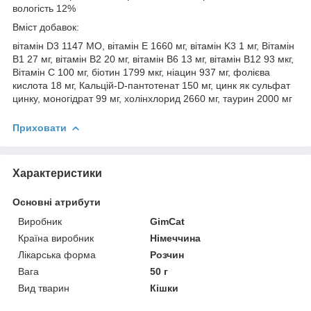
вологість 12%
Вміст добавок:
вітамін D3 1147 МО, вітамін E 1660 мг, вітамін K3 1 мг, Вітамін
B1 27 мг, вітамін B2 20 мг, вітамін B6 13 мг, вітамін B12 93 мкг,
Вітамін C 100 мг, біотин 1799 мкг, ніацин 937 мг, фолієва
кислота 18 мг, Кальцій-D-пантотенат 150 мг, цинк як сульфат
цинку, моногідрат 99 мг, холінхлорид 2660 мг, таурин 2000 мг
Приховати
Характеристики
Основні атрибути
Виробник
GimCat
Країна виробник
Німеччина
Лікарська форма
Розчин
Вага
50 г
Вид тварин
Кішки