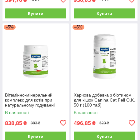
₴
₴
626 ₴
979 ₴
Купити
Купити
–5%
–5%
Вітамінно-мінеральний
Харчова добавка з біотином
комплекс для котів при
для кішок Canina Cat Fell O.K.
натуральному годуванні
50 г (100 таб)
Canina Barfer’s Best Cat,
В наявності
В наявності
порошок 180 г
838,85
496,85
₴
₴
883 ₴
523 ₴
Купити
Купити