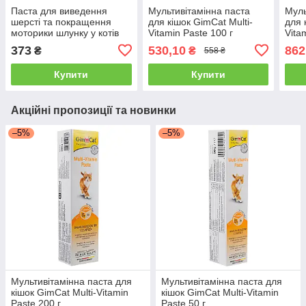
Паста для виведення
Мультивітамінна паста
Муль
шерсті та покращення
для кішок GimCat Multi-
для 
моторики шлунку у котів
Vitamin Paste 100 г
Vita
GimCat Malt-soft Extra 50 г
373
530,10
862
₴
₴
558 ₴
Купити
Купити
Акційні пропозиції та новинки
–5%
–5%
Мультивітамінна паста для
Мультивітамінна паста для
кішок GimCat Multi-Vitamin
кішок GimCat Multi-Vitamin
Paste 200 г
Paste 50 г