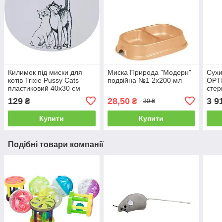
Килимок під миски для
Миска Природа "Модерн"
Сухи
котів Trixie Pussy Cats
подвійна №1 2x200 мл
OPT
пластиковий 40х30 см
стер
(білий)
та в
129
28,50
3 9
₴
₴
30 ₴
Купити
Купити
Подібні товари компанії