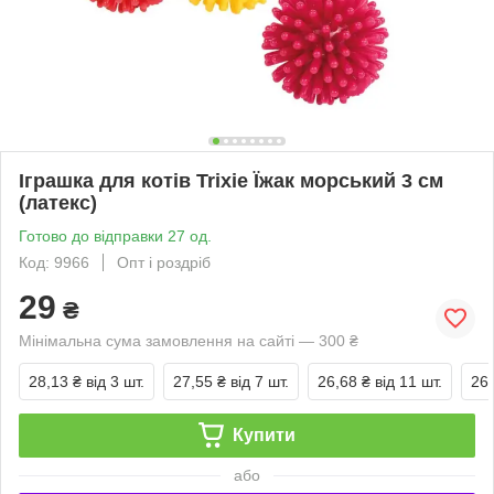
Іграшка для котів Trixie Їжак морський 3 см
(латекс)
Готово до відправки 27 од.
Код: 9966
Опт і роздріб
29
₴
Мінімальна сума замовлення на сайті — 300 ₴
28,13 ₴
від 3 шт.
27,55 ₴
від 7 шт.
26,68 ₴
від 11 шт.
26,
Купити
або