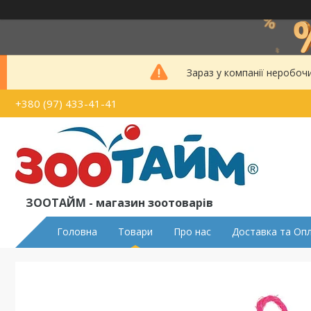
Зараз у компанії неробоч
+380 (97) 433-41-41
ЗООТАЙМ - магазин зоотоварів
Головна
Товари
Про нас
Доставка та Оп