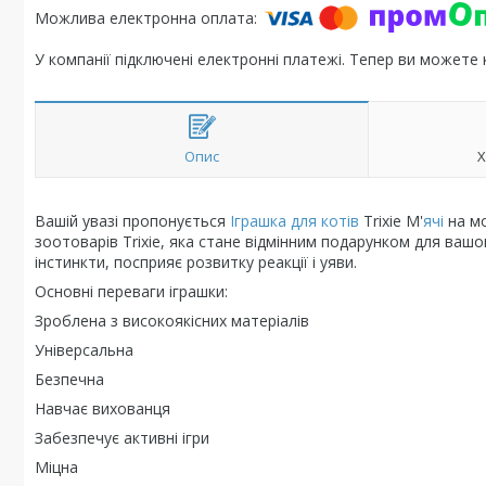
У компанії підключені електронні платежі. Тепер ви можете
Опис
Х
Вашій увазі пропонується
Іграшка для котів
Trixie М'
ячі
на мо
зоотоварів Trixie, яка стане відмінним подарунком для ваш
інстинкти, посприяє розвитку реакції і уяви.
Основні переваги іграшки:
Зроблена з високоякісних матеріалів
Універсальна
Безпечна
Навчає вихованця
Забезпечує активні ігри
Міцна