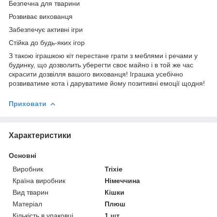
Безпечна для тварини
Розвиває вихованця
Забезпечує активні ігри
Стійка до будь-яких ігор
З такою іграшкою кіт перестане грати з меблями і речами у
будинку, що дозволить уберегти своє майно і в той же час
скрасити дозвілля вашого вихованця! Іграшка усебічно
розвиватиме кота і даруватиме йому позитивні емоції щодня!
Приховати
Характеристики
Основні
Виробник
Trixie
Країна виробник
Німеччина
Вид тварин
Кішки
Матеріал
Плюш
Кількість в упаковці
1 шт.