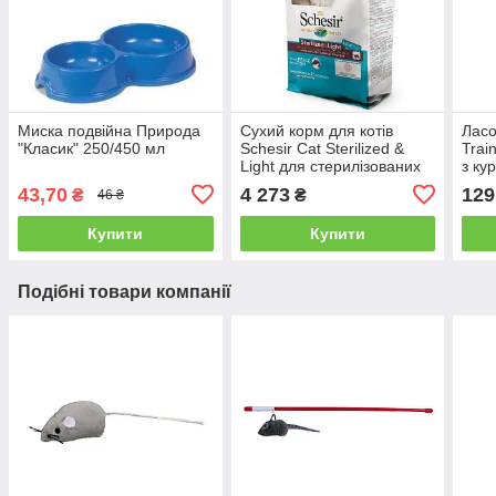
Миска подвійна Природа
Сухий корм для котів
Ласо
"Класик" 250/450 мл
Schesir Cat Sterilized &
Trai
Light для стерилізованих
з ку
риба 10 кг
наге
43,70
4 273
129
₴
₴
46 ₴
Купити
Купити
Подібні товари компанії