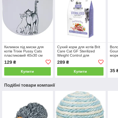
Килимок під миски для
Сухий корм для котів Brit
Воло
котів Trixie Pussy Cats
Care Cat GF Sterilized
Gour
пластиковий 40х30 см
Weight Control для
мор
(білий)
кастрованих для контролю
шмат
129
289
₴
₴
ваги курка індичка 400 г
35
Купити
Купити
Подібні товари компанії