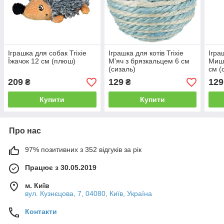
Іграшка для собак Trixie
Іграшка для котів Trixie
Ігра
Їжачок 12 см (плюш)
М'яч з брязкальцем 6 см
Мишк
(сизаль)
см (
209
129
129
₴
₴
Купити
Купити
Про нас
97% позитивних з 352 відгуків за рік
Працює з 30.05.2019
м. Київ
вул. Кузнєцова, 7, 04080, Київ, Україна
Контакти