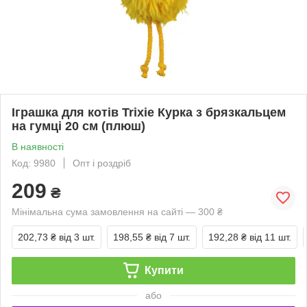
Іграшка для котів Trixie Курка з брязкальцем
на гумці 20 см (плюш)
В наявності
Код: 9980
Опт і роздріб
209
₴
Мінімальна сума замовлення на сайті — 300 ₴
202,73 ₴
від 3 шт.
198,55 ₴
від 7 шт.
192,28 ₴
від 11 шт.
Купити
або