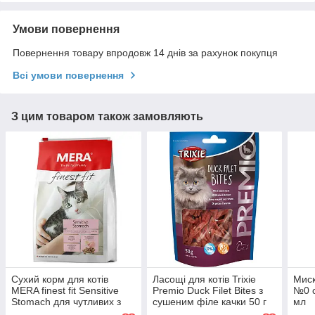
Умови повернення
Повернення товару впродовж 14 днів за рахунок покупця
Всі умови повернення
З цим товаром також замовляють
Сухий корм для котів
Ласощі для котів Trixie
Миск
MERA finest fit Sensitive
Premio Duck Filet Bites з
№0 с
Stomach для чутливих з
сушеним філе качки 50 г
мл
м'ясом птиці і ромашкою 4