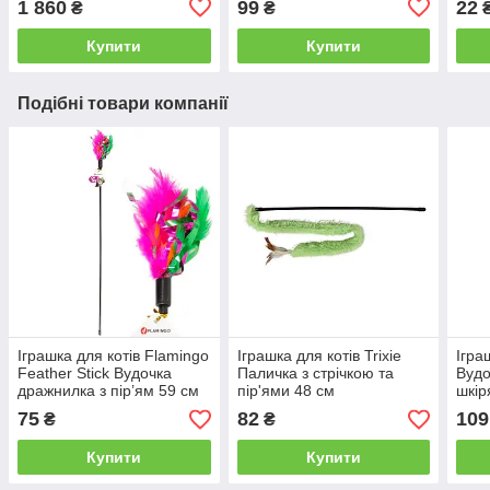
1 860
99
22
₴
₴
кг
Купити
Купити
Подібні товари компанії
Іграшка для котів Flamingo
Іграшка для котів Trixie
Ігра
Feather Stick Вудочка
Паличка з стрічкою та
Вудо
дражнилка з пір’ям 59 см
пір'ями 48 см
шкір
см
75
82
109
₴
₴
Купити
Купити