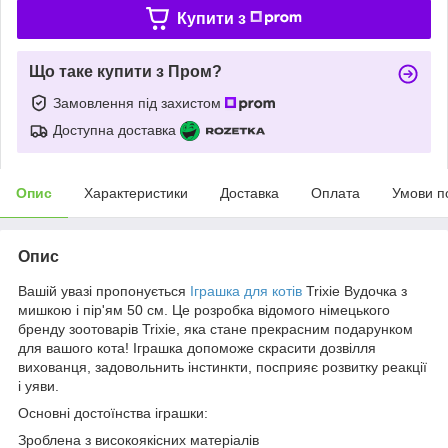
Купити з
Що таке купити з Пром?
Замовлення під захистом
Доступна доставка
Опис
Характеристики
Доставка
Оплата
Умови п
Опис
Вашій увазі пропонується
Іграшка для котів
Trixie Вудочка з
мишкою і пір'ям 50 см. Це розробка відомого німецького
бренду зоотоварів Trixie, яка стане прекрасним подарунком
для вашого кота! Іграшка допоможе скрасити дозвілля
вихованця, задовольнить інстинкти, посприяє розвитку реакції
і уяви.
Основні достоїнства іграшки:
Зроблена з високоякісних матеріалів