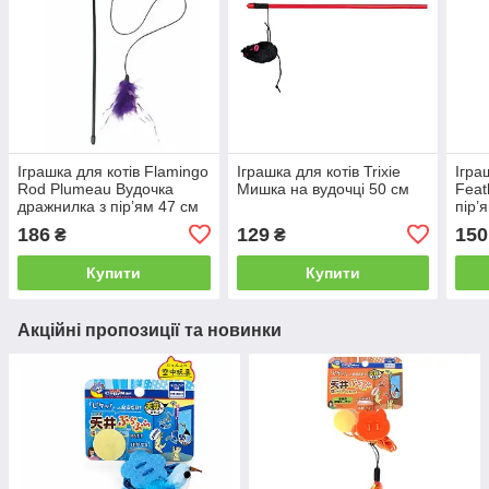
Іграшка для котів Flamingo
Іграшка для котів Trixie
Ігра
Rod Plumeau Вудочка
Мишка на вудочці 50 см
Feat
дражнилка з пір’ям 47 см
пір’
186
129
150
₴
₴
Купити
Купити
Акційні пропозиції та новинки