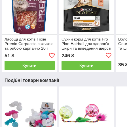
Ласощі для котів Trixie
Сухий корм для котів Pro
Воло
Premio Carpaccio з качкою
Plan Hairball для здоров'я
Gour
та рибою карпаччо 20 г
шкіри та виведення шерсті
та ш
з лососем 400 г
85 г
51
246
₴
₴
35
Купити
Купити
Подібні товари компанії