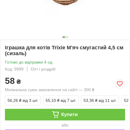
Іграшка для котів Trixie М'яч смугастий 4,5 см
(сизаль)
Готово до відправки 4 од.
Код: 9999
Опт і роздріб
58
₴
Мінімальна сума замовлення на сайті — 300 ₴
56,26 ₴
від 3 шт.
55,10 ₴
від 7 шт.
53,36 ₴
від 11 шт.
52,
Купити
або