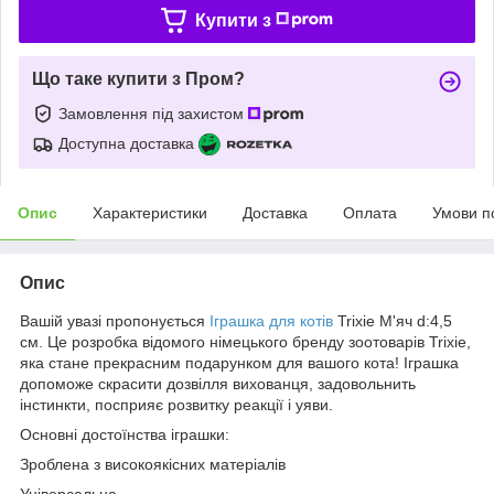
Купити з
Що таке купити з Пром?
Замовлення під захистом
Доступна доставка
Опис
Характеристики
Доставка
Оплата
Умови п
Опис
Вашій увазі пропонується
Іграшка для котів
Trixie М'яч d:4,5
см. Це розробка відомого німецького бренду зоотоварів Trixie,
яка стане прекрасним подарунком для вашого кота! Іграшка
допоможе скрасити дозвілля вихованця, задовольнить
інстинкти, посприяє розвитку реакції і уяви.
Основні достоїнства іграшки:
Зроблена з високоякісних матеріалів
Універсальна