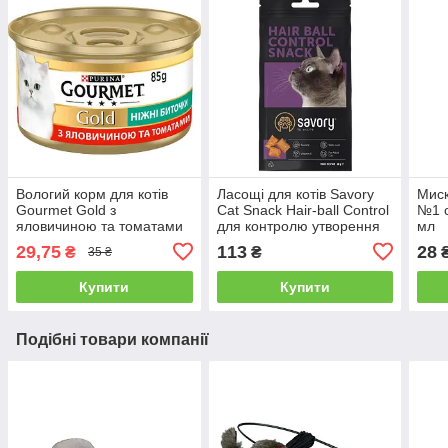
Вологий корм для котів
Ласощі для котів Savory
Миск
Gourmet Gold з
Cat Snack Hair-ball Control
№1 с
яловичиною та томатами
для контролю утворення
мл
ніжні биточки 85 г
шерстяних грудочок 60 г
29,75
113
28
₴
₴
35 ₴
Купити
Купити
Подібні товари компанії