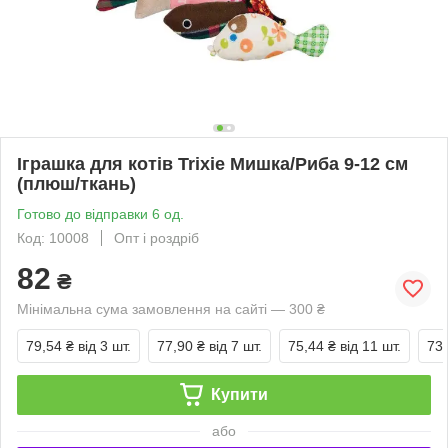
Іграшка для котів Trixie Мишка/Риба 9-12 см
(плюш/ткань)
Готово до відправки 6 од.
Код: 10008
Опт і роздріб
82
₴
Мінімальна сума замовлення на сайті — 300 ₴
79,54 ₴
від 3 шт.
77,90 ₴
від 7 шт.
75,44 ₴
від 11 шт.
73,
Купити
або