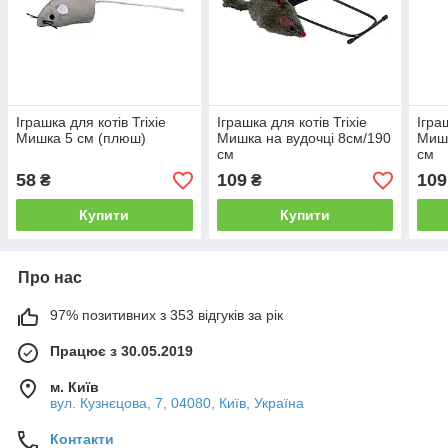
Іграшка для котів Trixie
Іграшка для котів Trixie
Ігра
Мишка 5 см (плюш)
Мишка на вудочці 8см/190
Мишк
см
см
58
109
109
₴
₴
Купити
Купити
Про нас
97% позитивних з 353 відгуків за рік
Працює з 30.05.2019
м. Київ
вул. Кузнєцова, 7, 04080, Київ, Україна
Контакти