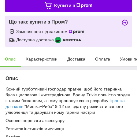
Купити з
Що таке купити з Пром?
Замовлення під захистом
Доступна доставка
Опис
Характеристики
Доставка
Оплата
Умови п
Опис
Кожний турботливий господар прагне, щоб його тваринка
була щасливою і життєрадісною. Бренд Trixie повністю згоден
з таким бажанням, а тому пропонує свою розробку
Іграшка
для котів
"Мишка+Риба" 9-12 см, здатну розвивати вашого
улюбленця та дарувати йому гарний настрій
Основні переваги аксессуару:
Розвиток інстинктів мисливця
Легкість