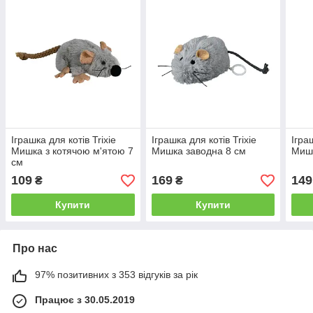
Іграшка для котів Trixie
Іграшка для котів Trixie
Ігра
Мишка з котячою м'ятою 7
Мишка заводна 8 см
Мишк
см
109
169
149
₴
₴
Купити
Купити
Про нас
97% позитивних з 353 відгуків за рік
Працює з 30.05.2019