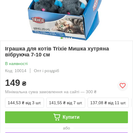
Іграшка для котів Trixie Мишка хутряна
вібруюча 7-10 см
В наявності
Код: 10014
Опт і роздріб
149
₴
Мінімальна сума замовлення на сайті — 300 ₴
144,53 ₴
від 3 шт.
141,55 ₴
від 7 шт.
137,08 ₴
від 11 шт.
Купити
або