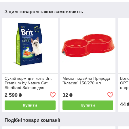
З цим товаром також замовляють
Сухий корм для котів Brit
Миска подвійна Природа
Воло
Premium by Nature Cat
"Класик" 150/270 мл
OPT
Sterilized Salmon для
стер
стерилізованих лосось 8 кг
та к
2 599
32
₴
₴
44
Купити
Купити
Подібні товари компанії