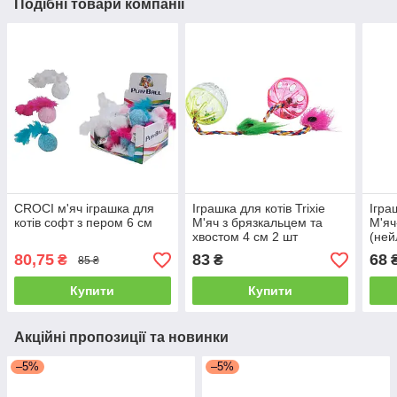
Подібні товари компанії
CROCI м'яч іграшка для
Іграшка для котів Trixie
Ігра
котів софт з пером 6 см
М'яч з брязкальцем та
М'яч
хвостом 4 см 2 шт
(ней
(пластик)
80,75
83
68
₴
₴
85 ₴
Купити
Купити
Акційні пропозиції та новинки
–5%
–5%