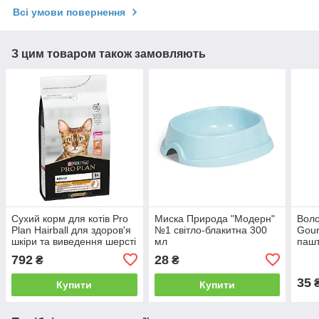
Всі умови повернення
З цим товаром також замовляють
Сухий корм для котів Pro
Миска Природа "Модерн"
Воло
Plan Hairball для здоров'я
№1 світло-блакитна 300
Gour
шкіри та виведення шерсті
мл
пашт
з лососем 1,5 кг
792
28
₴
₴
35
Купити
Купити