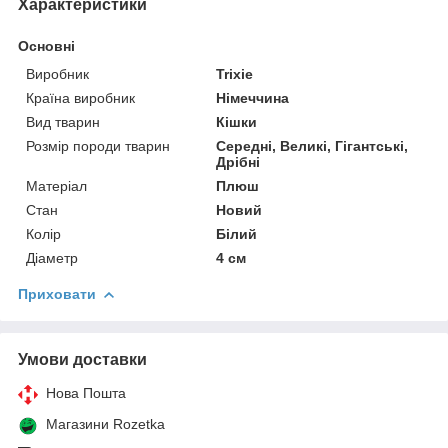
Характеристики
Основні
Виробник
Trixie
Країна виробник
Німеччина
Вид тварин
Кішки
Розмір породи тварин
Середні, Великі, Гігантські,
Дрібні
Матеріал
Плюш
Стан
Новий
Колір
Білий
Діаметр
4 см
Приховати
Умови доставки
Нова Пошта
Магазини Rozetka