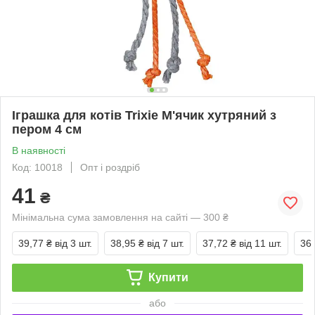
Іграшка для котів Trixie М'ячик хутряний з
пером 4 см
В наявності
Код: 10018
Опт і роздріб
41
₴
Мінімальна сума замовлення на сайті — 300 ₴
39,77 ₴
від 3 шт.
38,95 ₴
від 7 шт.
37,72 ₴
від 11 шт.
36,
Купити
або