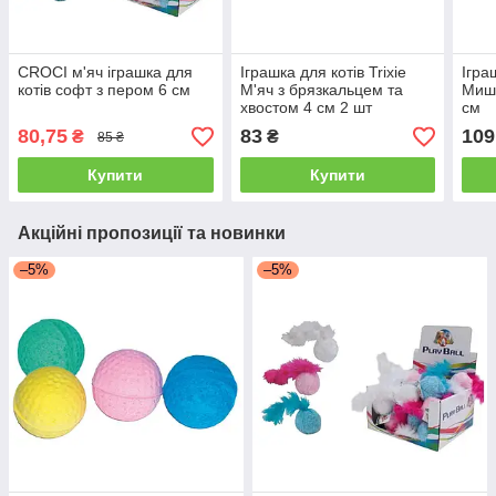
CROCI м'яч іграшка для
Іграшка для котів Trixie
Ігра
котів софт з пером 6 см
М'яч з брязкальцем та
Мишк
хвостом 4 см 2 шт
см
(пластик)
80,75
83
109
₴
₴
85 ₴
Купити
Купити
Акційні пропозиції та новинки
–5%
–5%