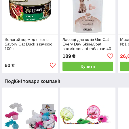
Вологий корм для котів
Ласощі для котів GimCat
Миск
Savory Cat Duck з качкою
Every Day Skin&Coat
№1 с
100 г
вітамінізовані таблетки 40
г
189
26,
₴
60
₴
Купити
Подібні товари компанії