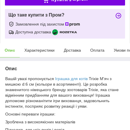
Що таке купити з Пром?
Замовлення під захистом
Доступна доставка
Опис
Характеристики
Доставка
Оплата
Умови п
Опис
Вашій увазі пропонується
Іграшка для котів
Trixie М'яч з
мишкою d:6 см (кольори в асортименті). Це розробка
знаменитого німецького бренду зоотоварів Trixie, яка стане
відмінним придбанням для вашого вихованця! Іграшка
допоможе різноманітити ігри вихованця, задовольнить
інстинкти, посприяє розвитку реакції і уяви.
Основні переваги іграшки:
Зроблена з високоякісних матеріалів
Підходить для усіх видів і порід