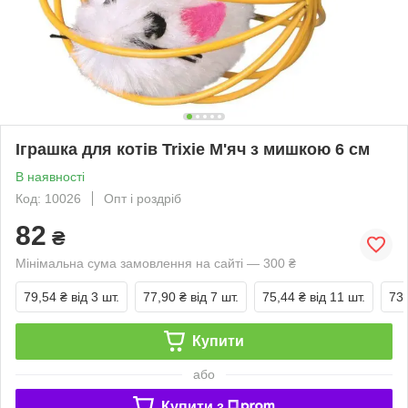
Іграшка для котів Trixie М'яч з мишкою 6 см
В наявності
Код: 10026
Опт і роздріб
82
₴
Мінімальна сума замовлення на сайті — 300 ₴
79,54 ₴
від 3 шт.
77,90 ₴
від 7 шт.
75,44 ₴
від 11 шт.
73,
Купити
або
Купити з