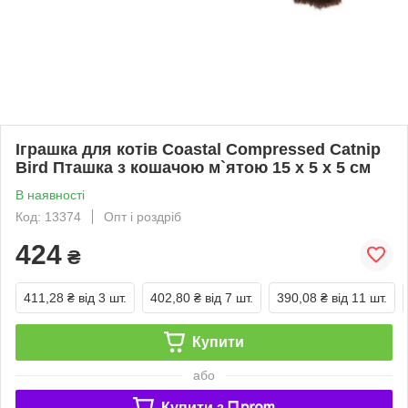
Іграшка для котів Coastal Compressed Catnip
Bird Пташка з кошачою м`ятою 15 х 5 х 5 см
В наявності
Код: 13374
Опт і роздріб
424
₴
411,28 ₴
від 3 шт.
402,80 ₴
від 7 шт.
390,08 ₴
від 11 шт.
Купити
або
Купити з