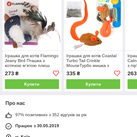
Іграшка для котів Flamingo
Іграшка для котів Coastal
Ігра
Jeany Bird Пташка з
Turbo Tail Crinkle
Catn
котячою м’ятою плюш
MouseТурбо мишка з
з пі
кошачою м`ятою
3.1 
273
335
263
₴
₴
помаранчева 27,5 х 4,5 х
3 см
Купити
Купити
Про нас
97% позитивних з 352 відгуків за рік
Працює з 30.05.2019
м. Київ