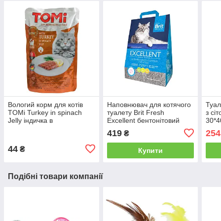
Вологий корм для котів
Наповнювач для котячого
Туал
TOMi Turkey in spinach
туалету Brit Fresh
з сі
Jelly індичка в
Excellent бентонітовий
30*4
шпинатному желе 100 г
комкуючийся 5 кг
419
254
₴
44
₴
Купити
Подібні товари компанії