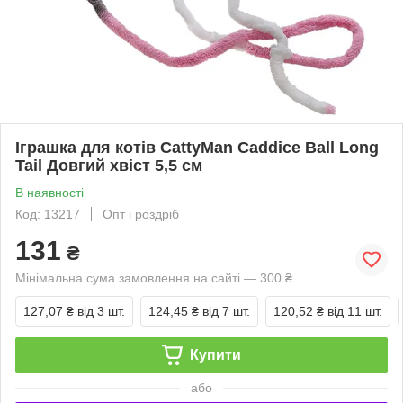
Іграшка для котів CattyMan Caddice Ball Long
Tail Довгий хвіст 5,5 см
В наявності
Код: 13217
Опт і роздріб
131
₴
Мінімальна сума замовлення на сайті — 300 ₴
127,07 ₴
від 3 шт.
124,45 ₴
від 7 шт.
120,52 ₴
від 11 шт.
Купити
або