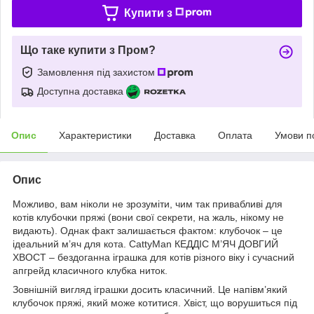
Купити з
Що таке купити з Пром?
Замовлення під захистом
Доступна доставка
Опис
Характеристики
Доставка
Оплата
Умови п
Опис
Можливо, вам ніколи не зрозуміти, чим так привабливі для
котів клубочки пряжі (вони свої секрети, на жаль, нікому не
видають). Однак факт залишається фактом: клубочок – це
ідеальний м’яч для кота. CattyMan КЕДДІС М’ЯЧ ДОВГИЙ
ХВОСТ – бездоганна іграшка для котів різного віку і сучасний
апгрейд класичного клубка ниток.
Зовнішній вигляд іграшки досить класичний. Це напівм’який
клубочок пряжі, який може котитися. Хвіст, що ворушиться під