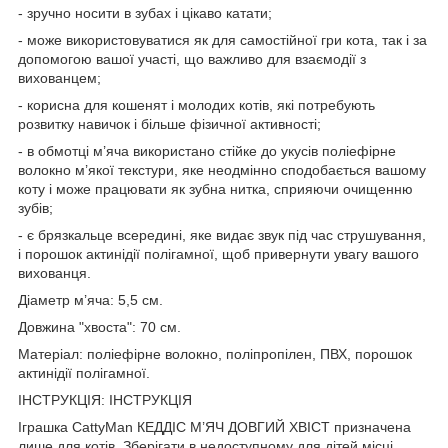
- зручно носити в зубах і цікаво катати;
- може використовуватися як для самостійної гри кота, так і за
допомогою вашої участі, що важливо для взаємодії з
вихованцем;
- корисна для кошенят і молодих котів, які потребують
розвитку навичок і більше фізичної активності;
- в обмотці м’яча використано стійке до укусів поліефірне
волокно м’якої текстури, яке неодмінно сподобається вашому
коту і може працювати як зубна нитка, сприяючи очищенню
зубів;
- є брязкальце всередині, яке видає звук під час струшування,
і порошок актинідії полігамної, щоб привернути увагу вашого
вихованця.
Діаметр м’яча: 5,5 см.
Довжина "хвоста": 70 см.
Матеріал: поліефірне волокно, поліпропілен, ПВХ, порошок
актинідії полігамної.
ІНСТРУКЦІЯ: ІНСТРУКЦІЯ
Іграшка CattyMan КЕДДІС М’ЯЧ ДОВГИЙ ХВІСТ призначена
лише для котів. Зберігати в недоступному для дітей місці.