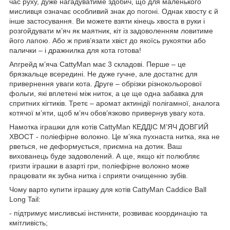
час руху, дуже нагадуватиме здобич, що для маленького
мисливця означає особливий знак до погоні. Однак хвосту є й
інше застосування. Ви можете взяти кінець хвоста в руки і
розгойдувати м’яч як маятник, кіт із задоволенням ловитиме
його лапою. Або ж прив’язати хвіст до якоїсь рукоятки або
палички – і дражнилка для кота готова!
Апгрейд м’яча CattyMan має 3 складові. Перше – це
брязкальце всередині. Не дуже гучне, але достатнє для
привернення уваги кота. Друге – обрізки різнокольорової
фольги, які вплетені між ниток, а це ще одна забавка для
спритних кігтиків. Третє – аромат актинідії полігамної, аналога
котячої м’яти, щоб м’яч обов’язково привернув увагу кота.
Намотка іграшки для котів CattyMan КЕДДІС М’ЯЧ ДОВГИЙ
ХВОСТ - поліефірне волокно. Це м’яка пухнаста нитка, яка не
рветься, не деформується, приємна на дотик. Ваш
вихованець буде задоволений. А ще, якщо кіт полюбляє
гризти іграшки в азарті гри, поліефірне волокно може
працювати як зубна нитка і сприяти очищенню зубів.
Чому варто купити іграшку для котів CattyMan Caddice Ball
Long Tail:
- підтримує мисливські інстинкти, розвиває координацію та
кмітливість;