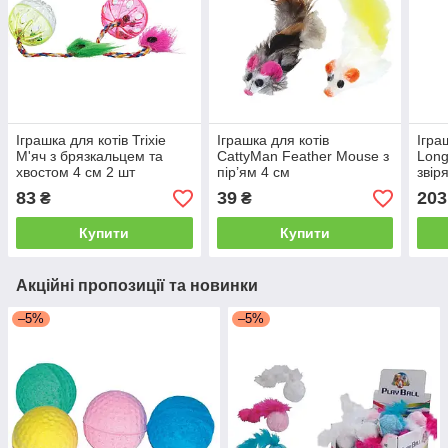
Іграшка для котів Trixie
Іграшка для котів
Ігра
М'яч з брязкальцем та
CattyMan Feather Mouse з
Long
хвостом 4 см 2 шт
пір’ям 4 см
звір
(пластик)
83
39
203
₴
₴
Купити
Купити
Акційні пропозиції та новинки
–5%
–5%