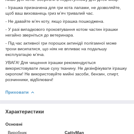
- Іграшка призначена для гри кота лапами, не дозволяйте,
щоб ваш вихованець гриз м’яч тривалий час.
- Не давайте м’яч коту, якщо іграшка пошкоджена.
- У разі випадкового проковтування котом частин іграшки
негайно зверніться до ветеринара.
- Під час активної гри порошок актинідії полігамної може
трохи висипатися, що ніяк не впливає на подальшу
експлуатацію м’яча.
УВАГА! Для чищення іграшки рекомендується
використовувати лише суху тканину. Не дезінфікувати іграшку
окропом! Не використовуйте мийні засоби, бензин, спирт,
розчинники, відбілювачі!
Приховати
Характеристики
Основні
Виробник
CattyMan