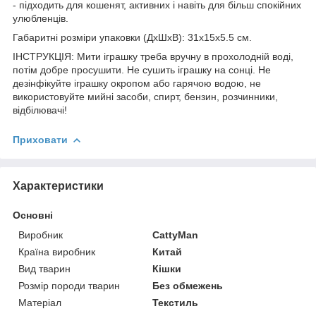
- підходить для кошенят, активних і навіть для більш спокійних
улюбленців.
Габаритні розміри упаковки (ДхШхВ): 31х15х5.5 см.
ІНСТРУКЦІЯ: Мити іграшку треба вручну в прохолодній воді,
потім добре просушити. Не сушить іграшку на сонці. Не
дезінфікуйте іграшку окропом або гарячою водою, не
використовуйте мийні засоби, спирт, бензин, розчинники,
відбілювачі!
Приховати
Характеристики
Основні
Виробник
CattyMan
Країна виробник
Китай
Вид тварин
Кішки
Розмір породи тварин
Без обмежень
Матеріал
Текстиль