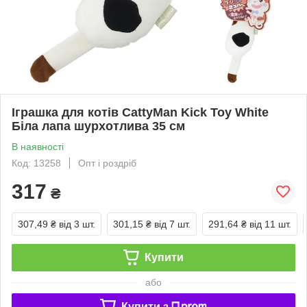
Іграшка для котів CattyMan Kick Toy White
Біла лапа шурхотлива 35 см
В наявності
Код: 13258
Опт і роздріб
317
₴
307,49 ₴
від 3 шт.
301,15 ₴
від 7 шт.
291,64 ₴
від 11 шт.
Купити
або
Купити з