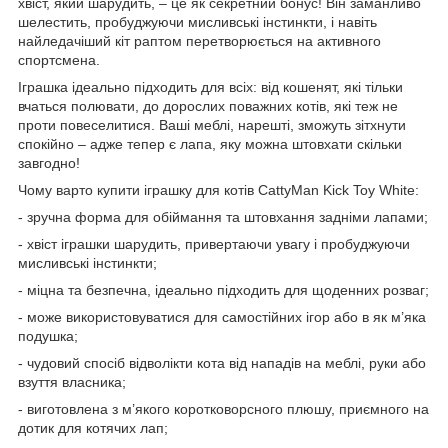
хвіст, який шарудить, – це як секретний бонус! Він заманливо
шелестить, пробуджуючи мисливські інстинкти, і навіть
найледачіший кіт раптом перетворюється на активного
спортсмена.
Іграшка ідеально підходить для всіх: від кошенят, які тільки
вчаться полювати, до дорослих поважних котів, які теж не
проти повеселитися. Ваші меблі, нарешті, зможуть зітхнути
спокійно – адже тепер є лапа, яку можна штовхати скільки
завгодно!
Чому варто купити іграшку для котів CattyMan Kick Toy White:
- зручна форма для обіймання та штовхання задніми лапами;
- хвіст іграшки шарудить, привертаючи увагу і пробуджуючи
мисливські інстинкти;
- міцна та безпечна, ідеально підходить для щоденних розваг;
- може використовуватися для самостійних ігор або в як м’яка
подушка;
- чудовий спосіб відволікти кота від нападів на меблі, руки або
взуття власника;
- виготовлена з м’якого коротковорсного плюшу, приємного на
дотик для котячих лап;