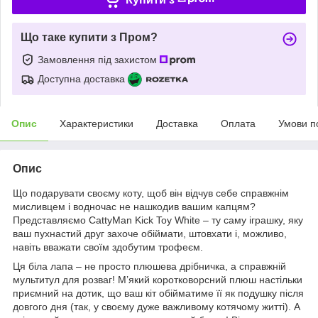
Що таке купити з Пром?
Замовлення під захистом
Доступна доставка
Опис
Характеристики
Доставка
Оплата
Умови п
Опис
Що подарувати своєму коту, щоб він відчув себе справжнім
мисливцем і водночас не нашкодив вашим капцям?
Представляємо CattyMan Kick Toy White – ту саму іграшку, яку
ваш пухнастий друг захоче обіймати, штовхати і, можливо,
навіть вважати своїм здобутим трофеєм.
Ця біла лапа – не просто плюшева дрібничка, а справжній
мультитул для розваг! М’який коротковорсний плюш настільки
приємний на дотик, що ваш кіт обійматиме її як подушку після
довгого дня (так, у своєму дуже важливому котячому житті). А