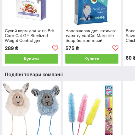
Сухий корм для котів Brit
Наповнювач для котячого
Воло
Care Cat GF Sterilized
туалету VanCat Marseille
Savo
Weight Control для
Soap бентонітовий
Chic
кастрованих для контролю
комкуючийся Марсельське
стер
289
575
₴
₴
ваги курка індичка 400 г
мило 10 кг
100 
60
Купити
Купити
Подібні товари компанії