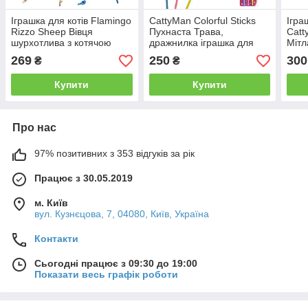
Іграшка для котів Flamingo
CattyMan Colorful Sticks
Ігра
Rizzo Sheep Вівця
Пухнаста Трава,
Catt
шурхотлива з котячою
дражнилка іграшка для
Мітл
м’ятою 8 см
котів, набір 3 од.
269
250
300
₴
₴
Купити
Купити
Про нас
97% позитивних з 353 відгуків за рік
Працює з 30.05.2019
м. Київ
вул. Кузнєцова, 7, 04080, Київ, Україна
Контакти
Сьогодні працює з 09:30 до 19:00
Показати весь графік роботи