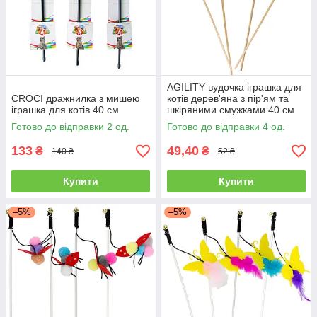
AGILITY вудочка іграшка для
CROCI дражнилка з мишею
котів дерев'яна з пір'ям та
іграшка для котів 40 см
шкіряними смужками 40 см
Готово до відправки 2 од.
Готово до відправки 4 од.
133
49,40
₴
₴
140 ₴
52 ₴
Купити
Купити
–5%
–5%