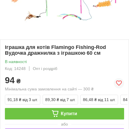
Іграшка для котів Flamingo Fishing-Rod
Вудочка дражнилка з іграшкою 60 см
В наявності
Код: 14248
Опт і роздріб
94
₴
Мінімальна сума замовлення на сайті — 300 ₴
91,18 ₴
від 3 шт.
89,30 ₴
від 7 шт.
86,48 ₴
від 11 шт.
84,
Купити
або