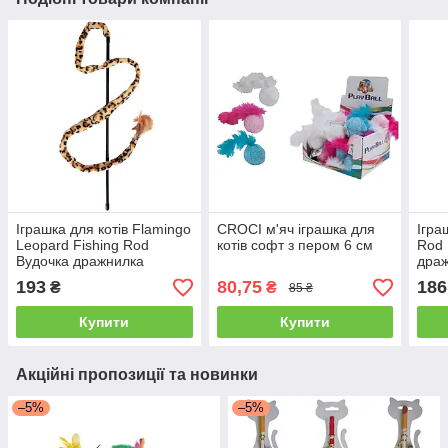
Іграшка для котів Flamingo
CROCI м'яч іграшка для
Ігра
Leopard Fishing Rod
котів софт з пером 6 см
Rod 
Вудочка дражнилка
драж
леопардова 50 см
193
80,75
186
₴
₴
85 ₴
Купити
Купити
Акційні пропозиції та новинки
–5%
–5%