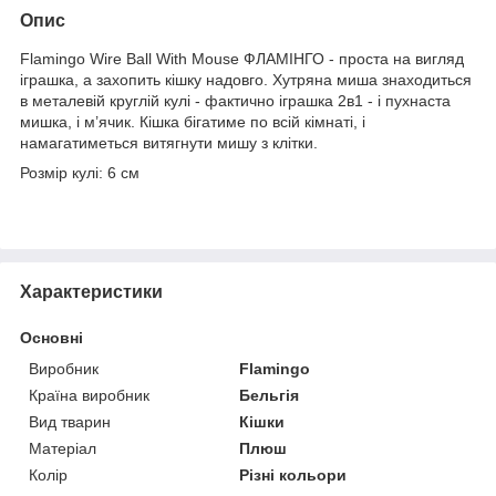
Опис
Flamingo Wire Ball With Mouse ФЛАМІНГО - проста на вигляд
іграшка, а захопить кішку надовго. Хутряна миша знаходиться
в металевій круглій кулі - фактично іграшка 2в1 - і пухнаста
мишка, і м’ячик. Кішка бігатиме по всій кімнаті, і
намагатиметься витягнути мишу з клітки.
Розмір кулі: 6 см
Характеристики
Основні
Виробник
Flamingo
Країна виробник
Бельгія
Вид тварин
Кішки
Матеріал
Плюш
Колір
Різні кольори