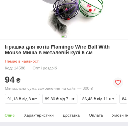
Іграшка для котів Flamingo Wire Ball With
Mouse Миша в металевій кулі 6 см
Немає в наявності
Код: 14588
Опт і роздріб
94
₴
Мінімальна сума замовлення на сайті — 300 ₴
91,18 ₴
від 3 шт.
89,30 ₴
від 7 шт.
86,48 ₴
від 11 шт.
84,
Опис
Характеристики
Доставка
Оплата
Умови п