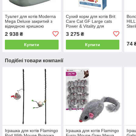
Туалет для котів Moderna
Сухий корм для котів Brit
Воло
Mega Deluxe закритий з
Care Cat GF Large cats
HIL
відкидною кришкою
Power & Vitality для
Steri
зелений 65.8 х 48.6 х 45.8
великих порід курка качка
стер
2 938
3 275
₴
₴
см
7 кг
85 г
74
Купити
Купити
Подібні товари компанії
Іграшка для котів Flamingo
Іграшка для котів Flamingo
Ігра
Rod With Mouse Вудочка
Furry Mouse Grey Миша
Gab