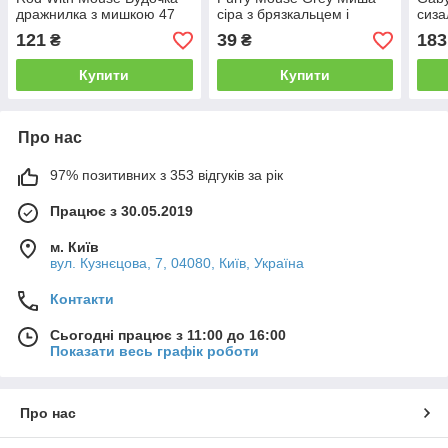
дражнилка з мишкою 47
сіра з брязкальцем і
сиза
см
котячою м’ятою 5 см 1 шт
м’ят
121
39
183
₴
₴
Купити
Купити
Про нас
97% позитивних з 353 відгуків за рік
Працює з 30.05.2019
м. Київ
вул. Кузнєцова, 7, 04080, Київ, Україна
Контакти
Сьогодні працює з 11:00 до 16:00
Показати весь графік роботи
Про нас