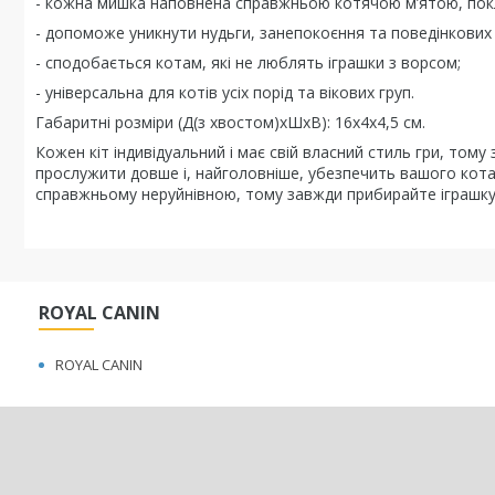
- кожна мишка наповнена справжньою котячою м’ятою, пок
- допоможе уникнути нудьги, занепокоєння та поведінкових
- сподобається котам, які не люблять іграшки з ворсом;
- універсальна для котів усіх порід та вікових груп.
Габаритні розміри (Д(з хвостом)хШхВ): 16х4х4,5 см.
Кожен кіт індивідуальний і має свій власний стиль гри, том
прослужити довше і, найголовніше, убезпечить вашого кота 
справжньому неруйнівною, тому завжди прибирайте іграшку 
ROYAL CANIN
ROYAL CANIN