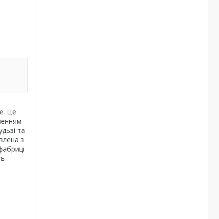
e. Це
оленням
удьзі та
влена з
фабриці
ть