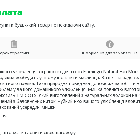
 купити будь-який товар не покидаючи сайту.
арактеристики
Інформація для замовлення
ого улюбленця з іграшкою для котів Flamingo Natural Fun Mous
, який розбудить у ньому інстинкти мисливця. Ваш кіт із задов
як і його предки. Така природна поведінка допоможе запобігти н
роблем у вашого домашнього улюбленця. Мишка повністю вигото
 текстиль ТМ GOTS, який виготовлений з натуральних волокон на 
ручений з бавовняних ниток. Чуйний нюх вашого улюбленця влови
захований усередині мишки.
ouse:
, штовхати і ловити свою нагороду;