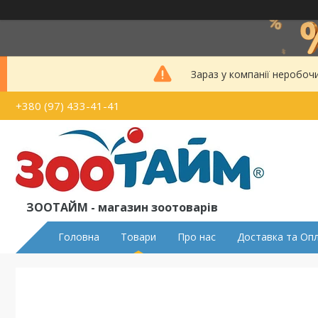
Зараз у компанії неробоч
+380 (97) 433-41-41
ЗООТАЙМ - магазин зоотоварів
Головна
Товари
Про нас
Доставка та Оп