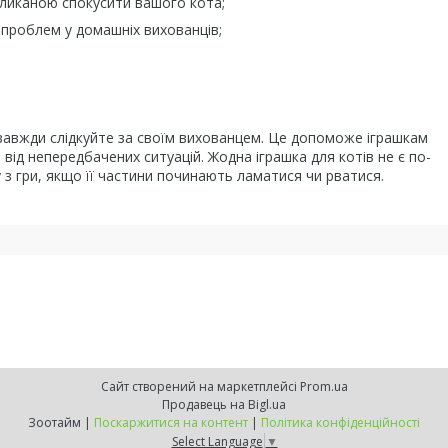
ликаною спокусити вашого кота;
 проблем у домашніх вихованців;
у завжди слідкуйте за своїм вихованцем. Це допоможе іграшкам
від непередбачених ситуацій. Жодна іграшка для котів не є по-
з гри, якщо її частини починають ламатися чи рватися.
Сайт створений на маркетплейсі
Prom.ua
Продавець на Bigl.ua
Зоотайм |
Поскаржитися на контент
|
Політика конфіденційності
Select Language
▼