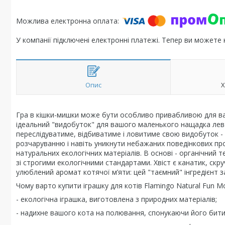
У компанії підключені електронні платежі. Тепер ви можете
Опис
Х
Гра в кішки-мишки може бути особливо привабливою для ваш
ідеальний "видобуток" для вашого маленького нащадка лева
переслідуватиме, відбиватиме і ловитиме свою видобуток - 
розчаруванню і навіть уникнути небажаних поведінкових п
натуральних екологічних матеріалів. В основі - органічний
зі строгими екологічними стандартами. Хвіст є канатик, ск
улюблений аромат котячої м’яти: цей "таємний" інгредієнт 
Чому варто купити іграшку для котів Flamingo Natural Fun M
- екологічна іграшка, виготовлена з природних матеріалів;
- надихне вашого кота на полювання, спонукаючи його бити