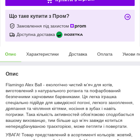
Що таке купити з Пром?
Замовлення під захистом
Доступна доставка
Опис
Характеристики
Доставка
Оплата
Умови п
Опис
Flamingo Alex Ball - екологічно чистий м’яч для котів,
виготовлений з натурального ротанга та пофарбований
безпечними харчовими барвниками. Ця легка іграшка
спеціально підійде для швидкісної погоні, легкого захоплення,
дряпання та чіпляння кігтями, носіння в зубах і навіть
погризки. Така кількість активностей обов’язково сподобається
вашому вихованцю, тим більше що м’яч завжди котиться
непередбачуваною траєкторією, може петляти і повертати.
УВАГА! Товар представлений в асортименті кольорів: жовтий,