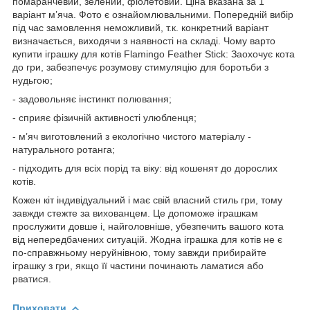
помаранчевий, зелений, фіолетовий. Ціна вказана за 1
варіант м’яча. Фото є ознайомлювальними. Попередній вибір
під час замовлення неможливий, т.к. конкретний варіант
визначається, виходячи з наявності на складі. Чому варто
купити іграшку для котів Flamingo Feather Stick: Заохочує кота
до гри, забезпечує розумову стимуляцію для боротьби з
нудьгою;
- задовольняє інстинкт полювання;
- сприяє фізичній активності улюбленця;
- м’яч виготовлений з екологічно чистого матеріалу -
натурального ротанга;
- підходить для всіх порід та віку: від кошенят до дорослих
котів.
Кожен кіт індивідуальний і має свій власний стиль гри, тому
завжди стежте за вихованцем. Це допоможе іграшкам
прослужити довше і, найголовніше, убезпечить вашого кота
від непередбачених ситуацій. Жодна іграшка для котів не є
по-справжньому неруйнівною, тому завжди прибирайте
іграшку з гри, якщо її частини починають ламатися або
рватися.
Приховати