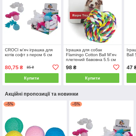
CROCI м'яч іграшка для
Іграшка для собак
Ігра
котів софт з пером 6 см
Flamingo Cotton Ball М'яч
Ball
плетений бавовна 5.5 см
80,75
98
47
₴
₴
85 ₴
Купити
Купити
Акційні пропозиції та новинки
–5%
–5%