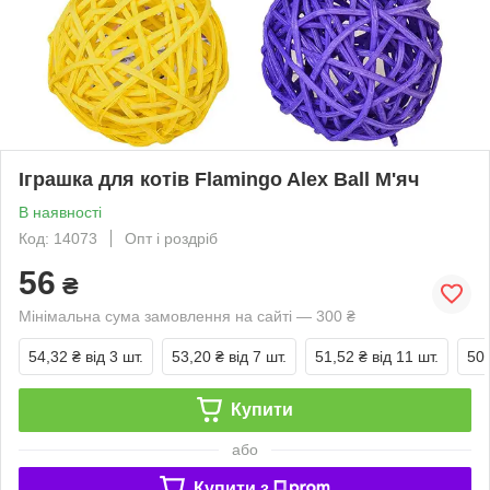
Іграшка для котів Flamingo Alex Ball М'яч
В наявності
Код: 14073
Опт і роздріб
56
₴
Мінімальна сума замовлення на сайті — 300 ₴
54,32 ₴
від 3 шт.
53,20 ₴
від 7 шт.
51,52 ₴
від 11 шт.
50,
Купити
або
Купити з