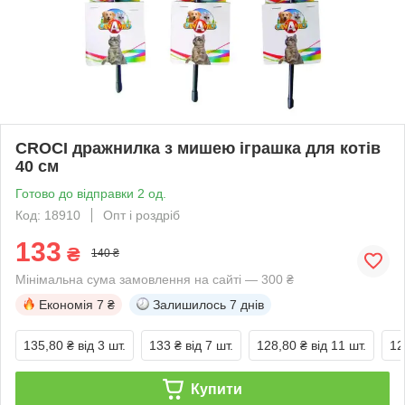
CROCI дражнилка з мишею іграшка для котів
40 см
Готово до відправки 2 од.
Код: 18910
Опт і роздріб
133
₴
140 ₴
Мінімальна сума замовлення на сайті — 300 ₴
Економія
7 ₴
Залишилось
7 днів
135,80 ₴
від 3 шт.
133 ₴
від 7 шт.
128,80 ₴
від 11 шт.
12
Купити