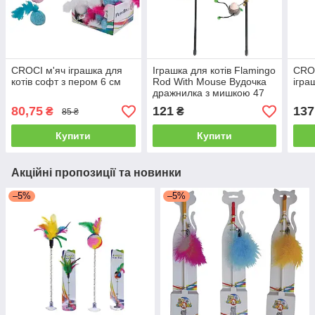
CROCI м'яч іграшка для
Іграшка для котів Flamingo
CRO
котів софт з пером 6 см
Rod With Mouse Вудочка
ігра
дражнилка з мишкою 47
см
80,75
121
137
₴
₴
85 ₴
Купити
Купити
Акційні пропозиції та новинки
–5%
–5%