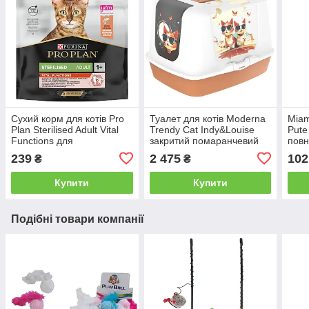
Сухий корм для котів Pro
Туалет для котів Moderna
Miam
Plan Sterilised Adult Vital
Trendy Cat Indy&Louise
Pute
Functions для
закритий помаранчевий
повн
стерилізованих з лососем
58 х 44 х 42 см
корм
239
2 475
102
₴
₴
400 г
г
Купити
Купити
Подібні товари компанії