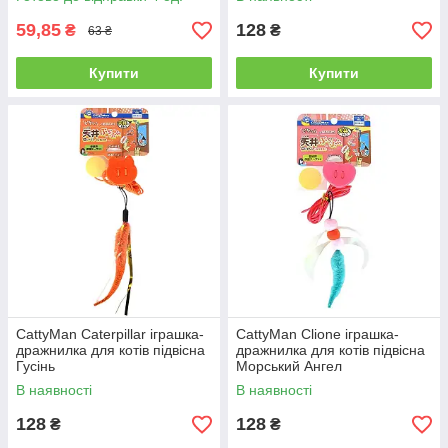
59,85
128
₴
₴
63 ₴
Купити
Купити
CattyMan Caterpillar іграшка-
CattyMan Clione іграшка-
дражнилка для котів підвісна
дражнилка для котів підвісна
Гусінь
Морський Ангел
В наявності
В наявності
128
128
₴
₴