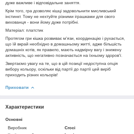
дуже важливе і відповідальне заняття.
Крім того, гра дозволяє кішці задовольнити мисливський
інстинкт. Тому не нехтуйте різними іграшками для свого
вихованця - вони йому дуже потрібні.
Матеріал: платстик
Протягом гри кішка розвиває м'язи, координацію і рухається,
що їй вкрай необхідно в домашньому житті, адже більшість
домашніх котів, як правило, мають надмірну вагу і знижену
активність, що негативно позначається на їхньому здоров'ї.
Звертаємо увагу на те, що в цій позиції недоступна опція
вибору кольору, оскільки від партії до партії цей виріб
приходить різних кольорів!
Приховати
Характеристики
Основні
Виробник
Croci