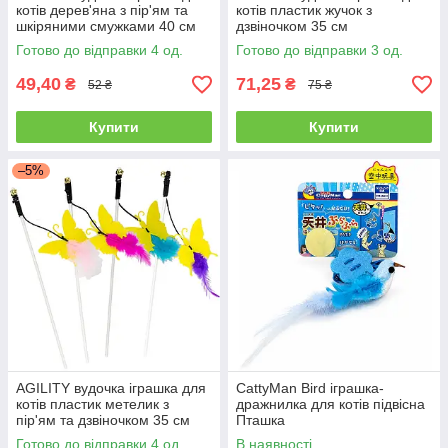
котів дерев'яна з пір'ям та
котів пластик жучок з
шкіряними смужками 40 см
дзвіночком 35 см
Готово до відправки 4 од.
Готово до відправки 3 од.
49,40
71,25
₴
₴
52 ₴
75 ₴
Купити
Купити
–5%
AGILITY вудочка іграшка для
CattyMan Bird іграшка-
котів пластик метелик з
дражнилка для котів підвісна
пір'ям та дзвіночком 35 см
Пташка
Готово до відправки 4 од.
В наявності