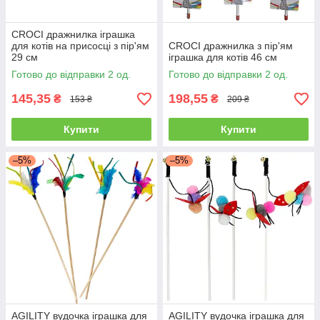
CROCI дражнилка іграшка
для котів на присосці з пір'ям
CROCI дражнилка з пір'ям
29 см
іграшка для котів 46 см
Готово до відправки 2 од.
Готово до відправки 2 од.
145,35
198,55
₴
₴
153 ₴
209 ₴
Купити
Купити
–5%
–5%
AGILITY вудочка іграшка для
AGILITY вудочка іграшка для