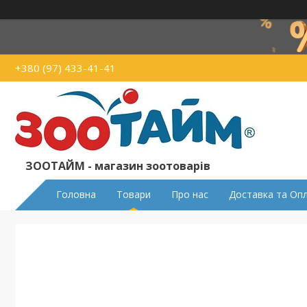
+380 (97) 433-41-41
ЗООТАЙМ - магазин зоотоварів
Головна
Товари
Про нас
Доставка та Оп