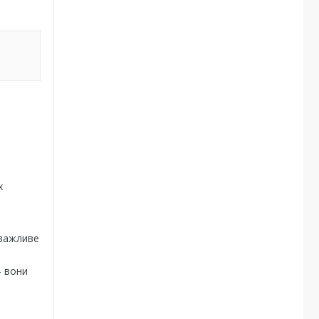
х
 важливе
- вони