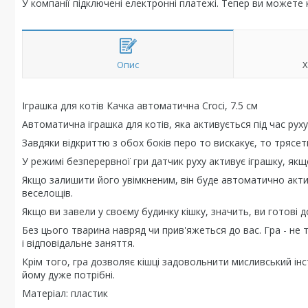
У компанії підключені електронні платежі. Тепер ви можете
Опис
Х
Іграшка для котів Качка автоматична Croci, 7.5 см
Автоматична іграшка для котів, яка активується під час ру
Завдяки відкриттю з обох боків перо то вискакує, то трясеть
У режимі безперервної гри датчик руху активує іграшку, якщ
Якщо залишити його увімкненим, він буде автоматично акти
веселощів.
Якщо ви завели у своєму будинку кішку, значить, ви готові д
Без цього тварина навряд чи прив'яжеться до вас. Гра - не
і відповідальне заняття.
Крім того, гра дозволяє кішці задовольнити мисливський інс
йому дуже потрібні.
Матеріал: пластик