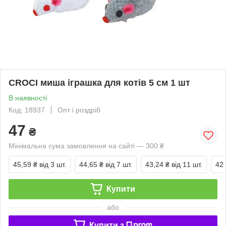
CROCI миша іграшка для котів 5 см 1 шт
В наявності
Код: 18937
Опт і роздріб
47
₴
Мінімальна сума замовлення на сайті — 300 ₴
45,59 ₴
від 3 шт.
44,65 ₴
від 7 шт.
43,24 ₴
від 11 шт.
42,
Купити
або
Купити з