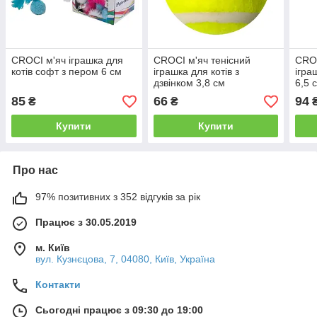
CROCI м'яч іграшка для
CROCI м'яч тенісний
CROC
котів софт з пером 6 см
іграшка для котів з
ігра
дзвінком 3,8 см
6,5 
85
66
94
₴
₴
Купити
Купити
Про нас
97% позитивних з 352 відгуків за рік
Працює з 30.05.2019
м. Київ
вул. Кузнєцова, 7, 04080, Київ, Україна
Контакти
Сьогодні працює з 09:30 до 19:00