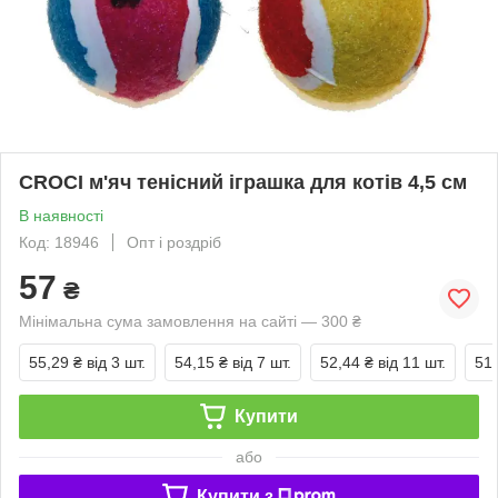
CROCI м'яч тенісний іграшка для котів 4,5 см
В наявності
Код: 18946
Опт і роздріб
57
₴
Мінімальна сума замовлення на сайті — 300 ₴
55,29 ₴
від 3 шт.
54,15 ₴
від 7 шт.
52,44 ₴
від 11 шт.
51,
Купити
або
Купити з