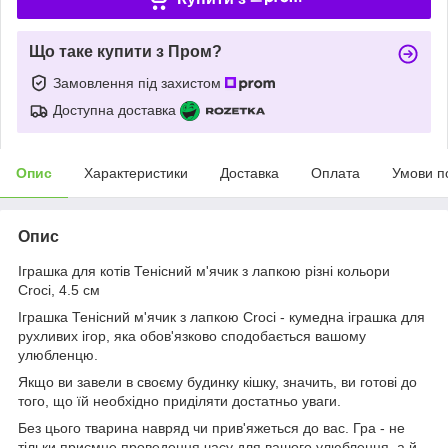
Що таке купити з Пром?
Замовлення під захистом
Доступна доставка
Опис
Характеристики
Доставка
Оплата
Умови п
Опис
Іграшка для котів Тенісний м'ячик з лапкою різні кольори
Croci, 4.5 см
Іграшка Тенісний м'ячик з лапкою Croci - кумедна іграшка для
рухливих ігор, яка обов'язково сподобається вашому
улюбленцю.
Якщо ви завели в своєму будинку кішку, значить, ви готові до
того, що їй необхідно приділяти достатньо уваги.
Без цього тварина навряд чи прив'яжеться до вас. Гра - не
тільки приємне проведення часу для вашого улюбленця, а й