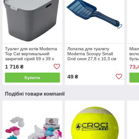
Туалет для котів Moderna
Лопатка для туалету
Miam
Top Cat вертикальний
Moderna Scoopy Small
воло
закритий сірий 59 х 39 х
Grid синя 27,8 х 10,3 см
буль
38 см
1 716
73,
₴
49
₴
Купити
Подібні товари компанії