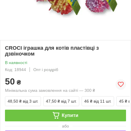
CROCI іграшка для котів пластівці з
дзвіночком
В наявності
Код: 18944
Опт і роздріб
50
₴
Мінімальна сума замовлення на сайті — 300 ₴
48,50 ₴
від 3 шт.
47,50 ₴
від 7 шт.
46 ₴
від 11 шт.
45 ₴
в
Купити
або