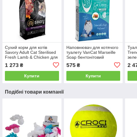
Сухий корм для котів
Наповнювач для котячого
Туал
Savory Adult Cat Sterilised
туалету VanCat Marseille
Tren
Fresh Lamb & Chicken для
Soap бентонітовий
зеле
стерилізованих ягня курка
комкуючийся Марсельське
см
1 273
575
2 4
₴
₴
2 кг
мило 10 кг
Купити
Купити
Подібні товари компанії