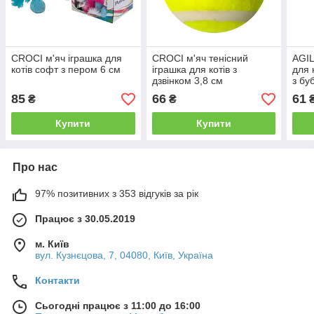
CROCI м'яч іграшка для
CROCI м'яч тенісний
AGIL
котів софт з пером 6 см
іграшка для котів з
для 
дзвінком 3,8 см
з бу
40 с
85
66
61
₴
₴
Купити
Купити
Про нас
97% позитивних з 353 відгуків за рік
Працює з 30.05.2019
м. Київ
вул. Кузнєцова, 7, 04080, Київ, Україна
Контакти
Сьогодні працює з 11:00 до 16:00