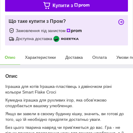
Купити з
Що таке купити з Пром?
Замовлення під захистом
Доступна доставка
Опис
Характеристики
Доставка
Оплата
Умови п
Опис
Іграшка для котів Іграшка-пластівець з дзвіночком різні
кольори Smart Flake Croci
Кумедна іграшка для рухливих ігор, яка обов'язково
сподобається вашому улюбленцю.
Якщо ви завели в своєму будинку кішку, значить, ви готові до
того, що їй необхідно приділяти достатньо уваги.
Без цього тварина навряд чи прив'яжеться до вас. Гра - не
тільки приємне проведення часу для вашого улюбленця, а й