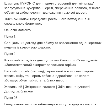
Шампунь HYPONIC для пуделя створений для мінімізації
заплутування кучерявої шерсті, збереження повного, м’якого
об’єму та забезпечення зволоження та живої шерсті.
100% очищаючі інгредієнти рослинного походження зі
спеціальною формулою!
Основні моменти
Пункт.1
Спеціальний догляд для об’єму та зволоження одношерстних
пуделів із кучерявою шерстю.
Пункт.2
Ключовий інгредієнт для підтримки багатого об'єму пуделів:
«Запатентований екстракт волоського горіха»
Багатий протеїн (пептид), отриманий із волоських горіхів,
живить шкіру та шерсть собак, а гідролізований колаген
збільшує об’єм, м’якість та блиск шерсті.
Живильний | Зміцнення волосся | Збільшення гучності |
Догляд за блиском
Пункт.03
Гіалуронова кислота забезпечує вологу та здорову шерсть.