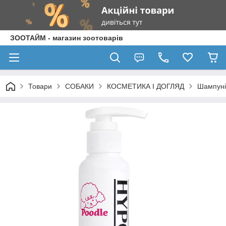
ЗООТАЙМ - магазин зоотоварів
Товари
СОБАКИ
КОСМЕТИКА І ДОГЛЯД
Шампуні