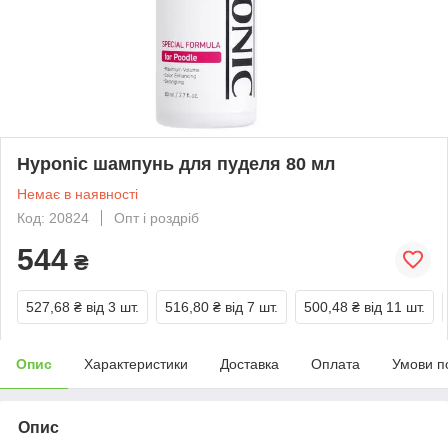
Hyponic шампунь для пуделя 80 мл
Немає в наявності
Код: 20824
Опт і роздріб
544
₴
527,68 ₴
від 3 шт.
516,80 ₴
від 7 шт.
500,48 ₴
від 11 шт.
Опис
Характеристики
Доставка
Оплата
Умови п
Опис