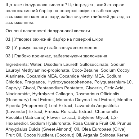
Що таке гіалуронова кислота? Це інгредієнт, який створює
вологозахисний бар’єр на поверхні шкіри та забезпечує
зволоження кожного шару, забезпечуючи глибокий догляд за
зволоженням.
Основні властивості гіалуронової кислоти
01 | Утворює захисний бар'єр на поверхні шкіри
02 | Утримує вологу і забезпечує зволоження
03 | Глибоко проникає, забезпечуючи зволоження
Ingredients: Water, Disodium Laureth Sulfosuccinate, Sodium
Lauroyl Methylamino-propionate, Coco-Betaine, Sodium Cocoyl
Alaninate, Cocamide MEA, Cocamide Methyl MEA, Sodium
Chloride, Fragrance, Hydroxyacetophenone, Polyquaternium-10,
Caprylyl Glycol, Pentasodium Pentetate, Glycerin, Citric Acid,
Niacinamide, Hydrolyzed Collagen, Rosmarinus Officinalis
(Rosemary) Leaf Extract, Monarda Didyma Leaf Extract, Mentha
Piperita (Peppermint) Leaf Extract, Lavandula Angustifolia
(Lavender) Extract, Freesia Refracta Extract, Chamomilla
Recutita (Matricaria) Flower Extract, Butylene Glycol, 1,2-
Hexanediol, Sodium Hyaluronate, Rosa Canina Fruit Oil, Prunus
Amygdalus Dulcis (Sweet Almond) Oil, Olea Europaea (Olive)
Fruit Oil, Cocos Nucifera (Coconut) Oil, Argania Spinosa Kernel