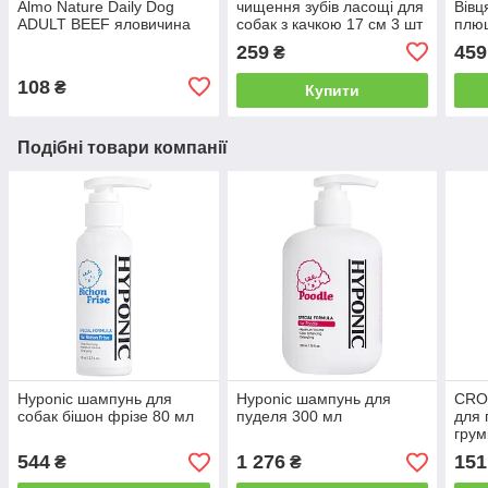
Almo Nature Daily Dog
чищення зубів ласощі для
Вівц
ADULT BEEF яловичина
собак з качкою 17 см 3 шт
плю
400 г
259
459
₴
108
₴
Купити
Подібні товари компанії
Hyponic шампунь для
Hyponic шампунь для
CRO
собак бішон фрізе 80 мл
пуделя 300 мл
для 
грум
544
1 276
151
₴
₴