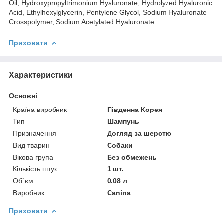
Oil, Hydroxypropyltrimonium Hyaluronate, Hydrolyzed Hyaluronic
Acid, Ethylhexylglycerin, Pentylene Glycol, Sodium Hyaluronate
Crosspolymer, Sodium Acetylated Hyaluronate.
Приховати
Характеристики
Основні
Країна виробник
Південна Корея
Тип
Шампунь
Призначення
Догляд за шерстю
Вид тварин
Собаки
Вікова група
Без обмежень
Кількість штук
1 шт.
Об`єм
0.08 л
Виробник
Canina
Приховати