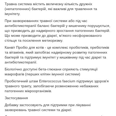
Травна система містить величезну кількість дружніх
(непатогенних) бактерій, які важливі для травлення та
імунітету.
При захворюваннях травної системи або під час
антибіотикотерапії баланс бактерій у кишечнику порушується,
що призводить до надмірного зростання патогенних бактерій.
Що може призводити до діареї, м'якого несформованого
стільця та посилення метиоризму.
Канвіт Пробіо для котів - це комплекс пробіотиків, пребіотиків
та вітамінів, який запобігає надмірному розвитку патогенних
бактерій та підтримує імунітет у кишківнику під час діареї та
антибіотикотерапії.
Біологічно доступні бета-глюкани сприяють стимуляції
макрофагів (перших клітин імунної системи)
Пробіотичний штам Enterococcus faecium підтримує здоров'я
травного тракту, запобігаючи розмноженню небажаних
патогенних мікроорганізмів.
Застосування
Добавку застосовують для підтримки при лікуванні
захворювань травної системи та діареї.