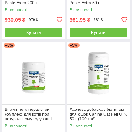
Paste Extra 200 г
Paste Extra 50 г
В наявності
В наявності
930,05
361,95
₴
₴
979 ₴
381 ₴
Купити
Купити
–5%
–5%
Вітамінно-мінеральний
Харчова добавка з біотином
комплекс для котів при
для кішок Canina Cat Fell O.K.
натуральному годуванні
50 г (100 таб)
Canina Barfer’s Best Cat,
В наявності
В наявності
порошок 180 г