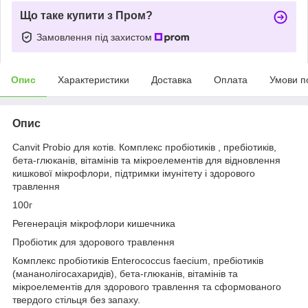
Що таке купити з Пром?
Замовлення під захистом
Опис
Характеристики
Доставка
Оплата
Умови п
Опис
Canvit Probio для котів. Комплекс пробіотиків , пребіотиків,
бета-глюканів, вітамінів та мікроелементів для відновлення
кишкової мікрофлори, підтримки імунітету і здорового
травлення
100г
Регенерація мікрофлори кишечника
Пробіотик для здорового травлення
Комплекс пробіотиків Enterococcus faecium, пребіотиків
(мананолігосахаридів), бета-глюканів, вітамінів та
мікроелементів для здорового травлення та сформованого
твердого стільця без запаху.