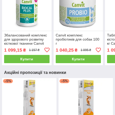
Збалансований комплекс
Canvit комплекс
Табл
для здорового розвитку
пробіотиків для собак 100
кіст
кісткової тканини Canvit
г
кг C
Biocal Plus 500 г
г
1 099,15
1 040,25
1 0
₴
₴
1 157 ₴
1 095 ₴
Купити
Купити
Акційні пропозиції та новинки
–5%
–5%