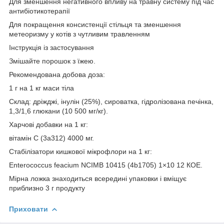
Для зменшення негативного впливу на травну систему під час
антибіотикотерапії
Для покращення консистенції стільця та зменшення
метеоризму у котів з чутливим травленням
Інструкція із застосування
Змішайте порошок з їжею.
Рекомендована добова доза:
1 г на 1 кг маси тіла
Склад: дріжджі, інулін (25%), сироватка, гідролізована печінка,
1,3/1,6 глюкани (10 500 мг/кг).
Харчові добавки на 1 кг:
вітамін С (3a312) 4000 мг.
Стабілізатори кишкової мікрофлори на 1 кг:
Enterococcus feacium NCIMB 10415 (4b1705) 1×10 12 КОЕ.
Мірна ложка знаходиться всередині упаковки і вміщує
приблизно 3 г продукту
Приховати