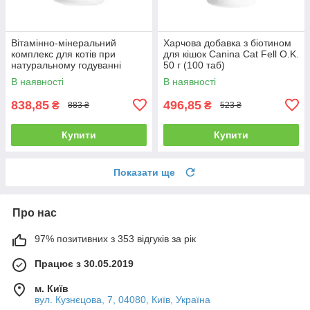
Вітамінно-мінеральний
Харчова добавка з біотином
комплекс для котів при
для кішок Canina Cat Fell O.K.
натуральному годуванні
50 г (100 таб)
Canina Barfer’s Best Cat,
В наявності
В наявності
порошок 180 г
838,85
496,85
₴
₴
883 ₴
523 ₴
Купити
Купити
Показати ще
Про нас
97% позитивних з 353 відгуків за рік
Працює з 30.05.2019
м. Київ
вул. Кузнєцова, 7, 04080, Київ, Україна