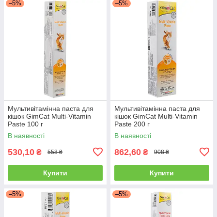
–5%
–5%
Мультивітамінна паста для
Мультивітамінна паста для
кішок GimCat Multi-Vitamin
кішок GimCat Multi-Vitamin
Paste 100 г
Paste 200 г
В наявності
В наявності
530,10
862,60
₴
₴
558 ₴
908 ₴
Купити
Купити
–5%
–5%