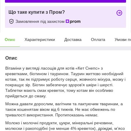
Що таке купити з Пром?
Замовлення під захистом
Опис
Характеристики
Доставка
Оплата
Умови п
Опис
Вітаміни у вигляді ласощів для котів «Кет Снепс» з
креветками, біотином і таурином. Таурин життєво необхідний
котам, так як підтримує роботу серця, жовчного міхура, мозку і
покращує зір. Біотин забезпечує здоров'я шкіри і шерсті.
Таблетки мають смак креветок, тому котам він особливо
прийдеться до смаку.
Можна давати дорослим, вагітним та лактуючим тваринам, а
також кошенятам віком від 6 тижнів. Не має обмежень по
тривалості використання. Протипоказань немає.
Молоко і молочні продукти, цукри, мінеральні речовини,
молюски і ракоподібні (не менше 4% креветок), дріжджі, м'ясо