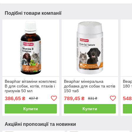
Подібні товари компанії
Beaphar вітаміни комплекс
Beaphar мінеральна
Beap
B для собак, котів, птахів і
добавка для собак та котів
180 
гризунів 50 мл
150 таб
386,65
789,45
548
₴
₴
407 ₴
831 ₴
Купити
Купити
Акційні пропозиції та новинки