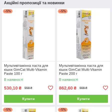
Акційні пропозиції та новинки
–5%
–5%
Мультивітамінна паста для
Мультивітамінна паста для
кішок GimCat Multi-Vitamin
кішок GimCat Multi-Vitamin
Paste 100 г
Paste 200 г
В наявності
В наявності
530,10
862,60
₴
₴
558 ₴
908 ₴
Купити
Купити
–5%
–5%