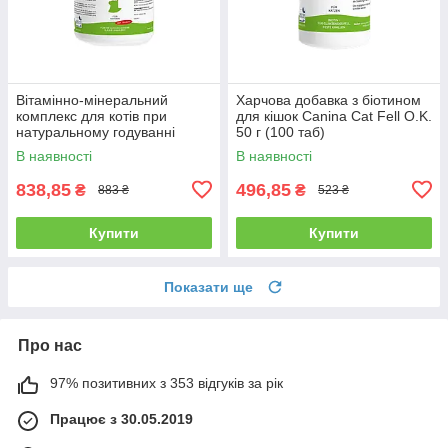
Вітамінно-мінеральний
Харчова добавка з біотином
комплекс для котів при
для кішок Canina Cat Fell O.K.
натуральному годуванні
50 г (100 таб)
Canina Barfer’s Best Cat,
В наявності
В наявності
порошок 180 г
838,85
496,85
₴
₴
883 ₴
523 ₴
Купити
Купити
Показати ще
Про нас
97% позитивних з 353 відгуків за рік
Працює з 30.05.2019