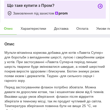
Що таке купити з Пром?
Замовлення під захистом
Опис
Характеристики
Доставка
Оплата
Умови п
Опис
Мульти-вітамінна кормова добавка для котів «Лавета Супер»
для боротьби з випаданням шерсті, лупою і свербінням шкіри
у котів. При застосуванні «Лавета Супер»в період линьки:
шерсть тварини буде змінюватися швидше, а новий шерстний
покрив виросте здоровим і блискучим. Біотин знижує ризик
появи екзем і дерматитів. Таурин -для сильного серця і
гарного зору.
Пepeд застосуванням флакон потрібно збовтати. Можна
давати як дорослим котам, так і кошенятам віком від 6 тижнів.
Вказівки щодо умов зберігання: флакон після відкриття
зберігати в темному місці, так як продукт чутливий до світла.
Температура зберігання повинна бути не вище 25 °С, не