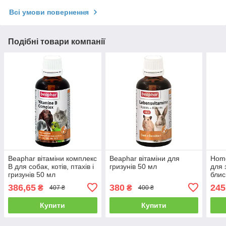
Всі умови повернення
Подібні товари компанії
Beaphar вітаміни комплекс
Beaphar вітаміни для
Home
B для собак, котів, птахів і
гризунів 50 мл
для 
гризунів 50 мл
блис
200 
386,65
380
245
₴
₴
407 ₴
400 ₴
Купити
Купити