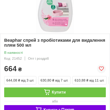
Beaphar спрей з пробіотиками для видалення
плям 500 мл
В наявності
Код: 21452
Опт і роздріб
664
₴
644,08 ₴
від 3 шт.
630,80 ₴
від 7 шт.
610,88 ₴
від 11 шт.
Купити
або
Купити з