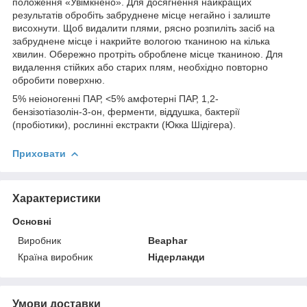
положення «Увімкнено». Для досягнення найкращих
результатів обробіть забруднене місце негайно і залиште
висохнути. Щоб видалити плями, рясно розпиліть засіб на
забруднене місце і накрийте вологою тканиною на кілька
хвилин. Обережно протріть оброблене місце тканиною. Для
видалення стійких або старих плям, необхідно повторно
обробити поверхню.
5% неіоногенні ПАР, <5% амфотерні ПАР, 1,2-
бензізотіазолін-3-он, ферменти, віддушка, бактерії
(пробіотики), рослинні екстракти (Юкка Шідігера).
Приховати
Характеристики
Основні
Виробник
Beaphar
Країна виробник
Нідерланди
Умови доставки