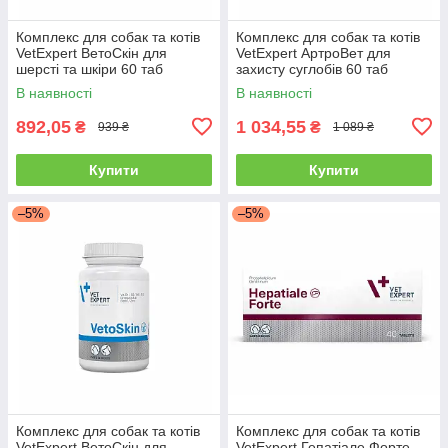
Комплекс для собак та котів
Комплекс для собак та котів
VetExpert ВетоСкін для
VetExpert АртроВет для
шерсті та шкіри 60 таб
захисту суглобів 60 таб
В наявності
В наявності
892,05
1 034,55
₴
₴
939 ₴
1 089 ₴
Купити
Купити
–5%
–5%
Комплекс для собак та котів
Комплекс для собак та котів
VetExpert ВетоСкін для
VetExpert Гепатіале Форте