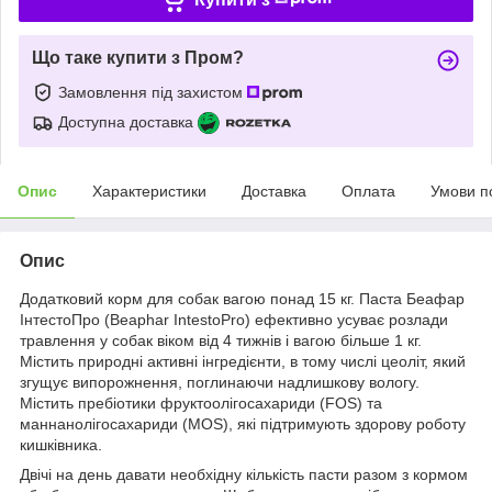
Що таке купити з Пром?
Замовлення під захистом
Доступна доставка
Опис
Характеристики
Доставка
Оплата
Умови п
Опис
Додатковий корм для собак вагою понад 15 кг. Паста Беафар
ІнтестоПро (Beaphar IntestoPro) ефективно усуває розлади
травлення у собак віком від 4 тижнів і вагою більше 1 кг.
Містить природні активні інгредієнти, в тому числі цеоліт, який
згущує випорожнення, поглинаючи надлишкову вологу.
Містить пребіотики фруктоолігосахариди (FOS) та
маннанолігосахариди (MOS), які підтримують здорову роботу
кишківника.
Двічі на день давати необхідну кількість пасти разом з кормом