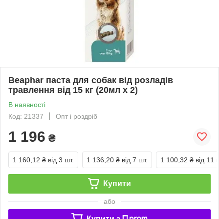
Beaphar паста для собак від розладів
травлення від 15 кг (20мл х 2)
В наявності
Код: 21337
Опт і роздріб
1 196
₴
1 160,12 ₴
від 3 шт.
1 136,20 ₴
від 7 шт.
1 100,32 ₴
від 11 
Купити
або
Купити з