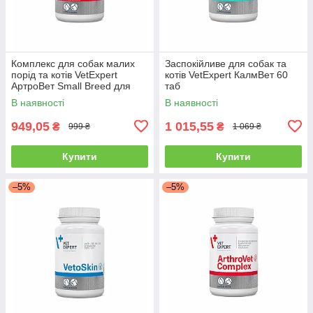
Комплекс для собак малих
Заспокійливе для собак та
порід та котів VetExpert
котів VetExpert КалмВет 60
АртроВет Small Breed для
таб
захисту суглобів 60 таб
В наявності
В наявності
949,05
1 015,55
₴
₴
999 ₴
1 069 ₴
Купити
Купити
–5%
–5%