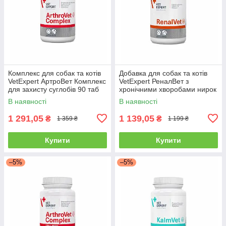
Комплекс для собак та котів
Добавка для собак та котів
VetExpert АртроВет Комплекс
VetExpert РеналВет з
для захисту суглобів 90 таб
хронічними хворобами нирок
60 таб
В наявності
В наявності
1 291,05
1 139,05
₴
₴
1 359 ₴
1 199 ₴
Купити
Купити
–5%
–5%