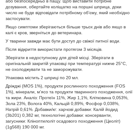
або безпосередньо в пащу. Щоб виставити потрібне
дозування, обертайте коліщатко на поршні шприца, доки
число не буде відповідати потрібному об’єму, який необхідно
застосувати.
Якщо симптоми зберігаються більше трьох днів або якщо в
калі є кров, зверніться до ветеринара.
У тварини завжди має бути доступ до свіжої питної води.
Після відкриття використати протягом 3 місяців.
Зберігати в недоступному для дітей місці. Зберігати в
оригінальній закритій упаковці при температурі нижче 25°C,
не охолоджувати та не заморожувати.
Упаковка містить 2 шприці по 20 мл.
Дріжджі (MOS 1%), продукти рослинного походження (FOS
1%), мінерали, м'ясо та продукти тваринного походження, олії
та жири. Аналіз: Протеїн 11%, Жир 1,1%, Клітковина 0,053%,
Зола 23%, Волога 40%, Кальцій 0,89%, Фосфор 0,038%,
Натрій 0,61%. Добавки/кг: харчові добавки: Калій йодид
(3b201) 0,382 мг, технологічні добавки: консерванти,
загусники: Кліноптилоліт осадового походження (Цеоліт)
(1g568) 190 000 мг.