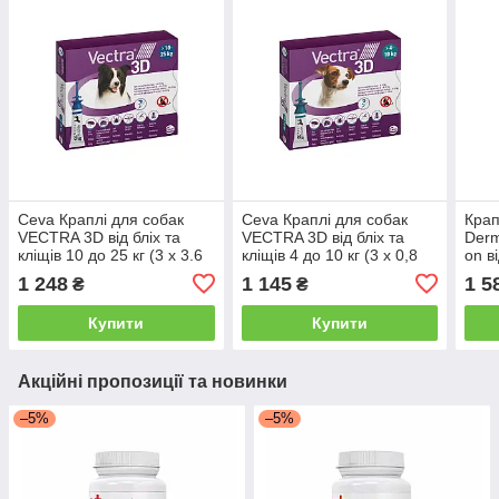
Ceva Краплі для собак
Ceva Краплі для собак
Крап
VECTRA 3D від бліх та
VECTRA 3D від бліх та
Derm
кліщів 10 до 25 кг (3 х 3.6
кліщів 4 до 10 кг (3 х 0,8
on в
мл)
мл)
подр
1 248
1 145
1 5
₴
₴
(4пі
Купити
Купити
Акційні пропозиції та новинки
–5%
–5%