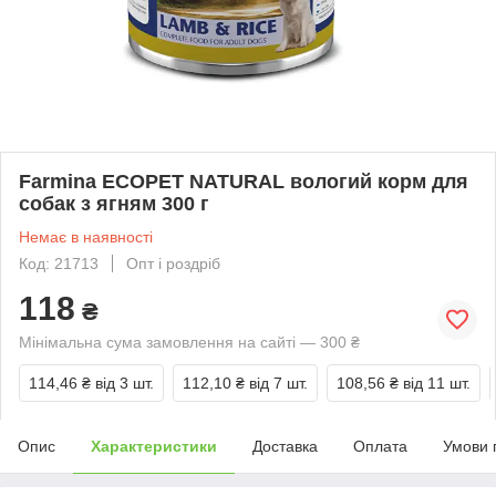
Farmina ECOPET NATURAL вологий корм для
собак з ягням 300 г
Немає в наявності
Код: 21713
Опт і роздріб
118
₴
Мінімальна сума замовлення на сайті — 300 ₴
114,46 ₴
від 3 шт.
112,10 ₴
від 7 шт.
108,56 ₴
від 11 шт.
Опис
Характеристики
Доставка
Оплата
Умови 