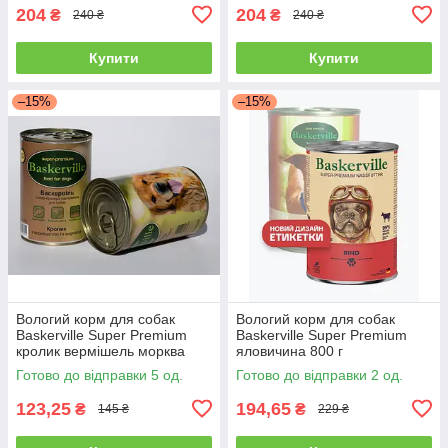
204
204
₴
₴
240 ₴
240 ₴
Купити
Купити
–15%
–15%
Вологий корм для собак
Вологий корм для собак
Baskerville Super Premium
Baskerville Super Premium
кролик вермішель морква
яловичина 800 г
400 г
Готово до відправки 5 од.
Готово до відправки 2 од.
123,25
194,65
₴
₴
145 ₴
229 ₴