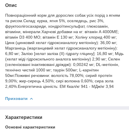
Опис
Повнораціонний корм для дорослих собак усіх порід з ягням
та рисом.Склад: курка, ягня 5%, оселедець, рис 3%,
фруктоолігосахариди, хондроїтинсульфат, глюкозамін,
вітаміни, мінерали.Харчові добавки на кг: вітамін А 4000МЕ;
вітамін D3 400 МО; вітамін Е 130 мг; Холіну хлорид 400 мг;
Цинк (цинковий хелат гідроксианалогу метіоніну): 36,00 мг;
Марганець (марганцевий хелат гідроксианалогу метіоніну):
6,80 мг; Залізо [хелат заліза (II) гідрату гліцину]: 16,80 мг; Мідь
(хелат міді гідроксильного аналога метіоніну) 2,90 мг; Селен
(селенізовані інактивовані дріжджі): 0,00242 мг; DL-метіонін,
технічно чистий 1000 мг; таурін 500мг; L-карнітин
50мг.Поживні речовини: вологість 78,00%; сирий протеїн
9,00%; жир-сирець 4,50%; сирі волокна 0,60%; сира зола
2,40%.Енергетична цінність: EM Ккал/кг 941 - МДж/кг 3,94
Приховати
Характеристики
Основні характеристики