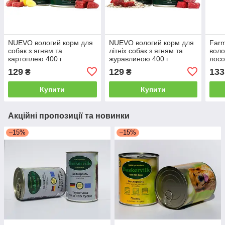
NUEVO вологий корм для
NUEVO вологий корм для
Farm
собак з ягням та
літніх собак з ягням та
воло
картоплею 400 г
журавлиною 400 г
лосо
129
129
133
₴
₴
Купити
Купити
Акційні пропозиції та новинки
–15%
–15%