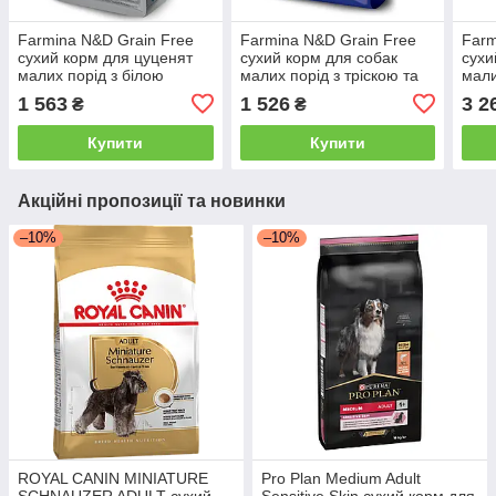
Farmina N&D Grain Free
Farmina N&D Grain Free
Farm
сухий корм для цуценят
сухий корм для собак
сухи
малих порід з білою
малих порід з тріскою та
мали
шерстю з сібасом 1.5 кг
апельсином 2.5 кг
апел
1 563
1 526
3 2
₴
₴
Купити
Купити
Акційні пропозиції та новинки
–10%
–10%
ROYAL CANIN MINIATURE
Pro Plan Medium Adult
SCHNAUZER ADULT сухий
Sensitive Skin сухий корм для