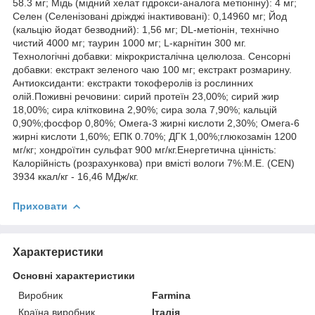
58.3 мг; Мідь (мідний хелат гідрокси-аналога метіоніну): 4 мг;
Селен (Селенізовані дріжджі інактивовані): 0,14960 мг; Йод
(кальцію йодат безводний): 1,56 мг; DL-метіонін, технічно
чистий 4000 мг; таурин 1000 мг; L-карнітин 300 мг.
Технологічні добавки: мікрокристалічна целюлоза. Сенсорні
добавки: екстракт зеленого чаю 100 мг; екстракт розмарину.
Антиоксиданти: екстракти токоферолів із рослинних
олій.Поживні речовини: сирий протеїн 23,00%; сирий жир
18,00%; сира клітковина 2,90%; сира зола 7,90%; кальцій
0,90%;фосфор 0,80%; Омега-3 жирні кислоти 2,30%; Омега-6
жирні кислоти 1,60%; ЕПК 0.70%; ДГК 1,00%;глюкозамін 1200
мг/кг; хондроїтин сульфат 900 мг/кг.Енергетична цінність:
Калорійність (розрахункова) при вмісті вологи 7%:М.Е. (CEN)
3934 ккал/кг - 16,46 МДж/кг.
Приховати
Характеристики
Основні характеристики
Виробник
Farmina
Країна виробник
Італія