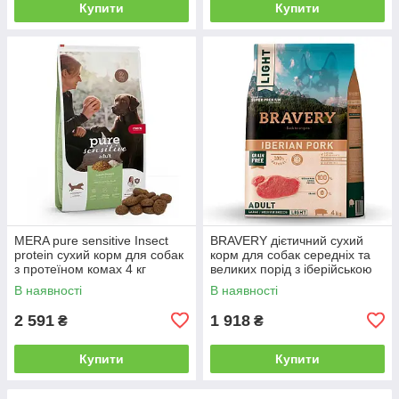
Купити
Купити
MERA pure sensitive Insect
BRAVERY дієтичний сухий
protein сухий корм для собак
корм для собак cередніх та
з протеїном комах 4 кг
великих порід з іберійською
свининою 4 кг
В наявності
В наявності
2 591
1 918
₴
₴
Купити
Купити