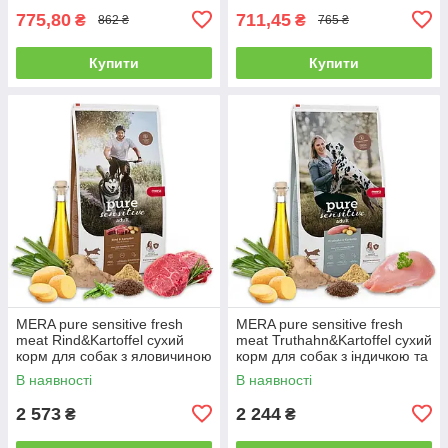
775,80
711,45
₴
₴
862 ₴
765 ₴
Купити
Купити
MERA pure sensitive fresh
MERA pure sensitive fresh
meat Rind&Kartoffel сухий
meat Truthahn&Kartoffel сухий
корм для собак з яловичиною
корм для собак з індичкою та
та картоплею 4 кг
картоплею 4 кг
В наявності
В наявності
2 573
2 244
₴
₴