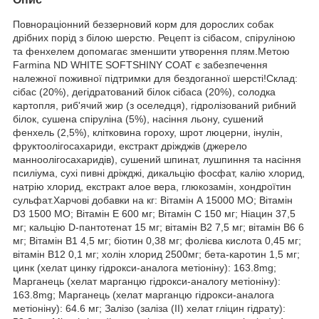
Повнораціонний беззерновий корм для дорослих собак
дрібних порід з білою шерстю. Рецепт із сібасом, спіруліною
та фенхелем допомагає зменшити утворення плям.Метою
Farmina ND WHITE SOFTSHINY COAT є забезпечення
належної поживної підтримки для бездоганної шерсті!Склад:
сібас (20%), дегідратований білок сібаса (20%), солодка
картопля, риб'ячий жир (з оселедця), гідролізований рибний
білок, сушена спіруліна (5%), насіння льону, сушений
фенхель (2,5%), клітковина гороху, шрот люцерни, інулін,
фруктоолігосахариди, екстракт дріжджів (джерело
манноолігосахаридів), сушений шпинат, лушпиння та насіння
псиліума, сухі пивні дріжджі, дикальцію фосфат, калію хлорид,
натрію хлорид, екстракт алое вера, глюкозамін, хондроїтин
сульфат.Харчові добавки на кг: Вітамін А 15000 МО; Вітамін
D3 1500 МО; Вітамін Е 600 мг; Вітамін С 150 мг; Ніацин 37,5
мг; кальцію D-пантотенат 15 мг; вітамін B2 7,5 мг; вітамін B6 6
мг; Вітамін В1 4,5 мг; біотин 0,38 мг; фолієва кислота 0,45 мг;
вітамін В12 0,1 мг; холін хлорид 2500мг; бета-каротин 1,5 мг;
цинк (хелат цинку гідрокси-аналога метіоніну): 163.8mg;
Марганець (хелат марганцю гідрокси-аналогу метіоніну):
163.8mg; Марганець (хелат марганцю гідрокси-аналога
метіоніну): 64.6 мг; Залізо (заліза (II) хелат гліцин гідрату):