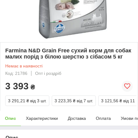
Farmina N&D Grain Free сухий корм для собак
малих порід з білою шерстю з сібасом 5 кг
Немає в наявності
Код: 21786
Опт і роздріб
3 393
₴
3 291,21 ₴
від 3 шт.
3 223,35 ₴
від 7 шт.
3 121,56 ₴
від 11 
Опис
Характеристики
Доставка
Оплата
Умови п
Опис