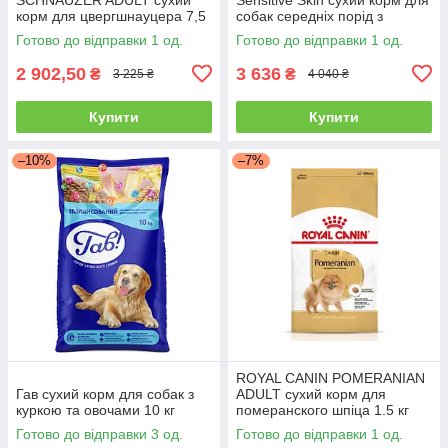
корм для цвергшнауцера 7,5
собак середніх порід з
кг
лососем 14 кг
Готово до відправки 1 од.
Готово до відправки 1 од.
2 902,50
3 636
₴
₴
3 225 ₴
4 040 ₴
Купити
Купити
–10%
–7%
ROYAL CANIN POMERANIAN
Гав сухий корм для собак з
ADULT сухий корм для
куркою та овочами 10 кг
померанского шпіца 1.5 кг
Готово до відправки 3 од.
Готово до відправки 1 од.