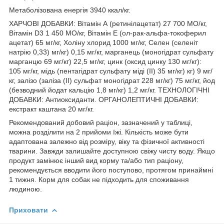
Метаболізована енергія 3940 ккал/кг.
ХАРЧОВІ ДОБАВКИ: Вітамін А (ретинілацетат) 27 700 МО/кг,
Вітамін D3 1 450 МО/кг, Вітамін Е (ол-рак-альфа-токоферил
ацетат) 65 мг/кг, Холіну хлорид 1000 мг/кг, Селен (селеніт
натрію 0,33) мг/кг) 0,15 мг/кг, марганець (моногідрат сульфату
марганцю 69 мг/кг) 22,5 мг/кг, цинк (оксид цинку 130 мг/кг):
105 мг/кг, мідь (пентагідрат сульфату міді (II) 35 мг/кг) кг) 9 мг/
кг, залізо (заліза (II) сульфат моногідрат 228 мг/кг) 75 мг/кг, йод
(безводний йодат кальцію 1,8 мг/кг) 1,2 мг/кг. ТЕХНОЛОГІЧНІ
ДОБАВКИ: Антиоксиданти. ОРГАНОЛЕПТИЧНІ ДОБАВКИ:
екстракт каштана 20 мг/кг.
Рекомендований добовий раціон, зазначений у таблиці,
можна розділити на 2 прийоми їжі. Кількість може бути
адаптована залежно від розміру, віку та фізичної активності
тварини. Завжди залишайте доступною свіжу чисту воду. Якщо
продукт замінює інший вид корму та/або тип раціону,
рекомендується вводити його поступово, протягом принаймні
1 тижня. Корм для собак не підходить для споживання
людиною.
Приховати