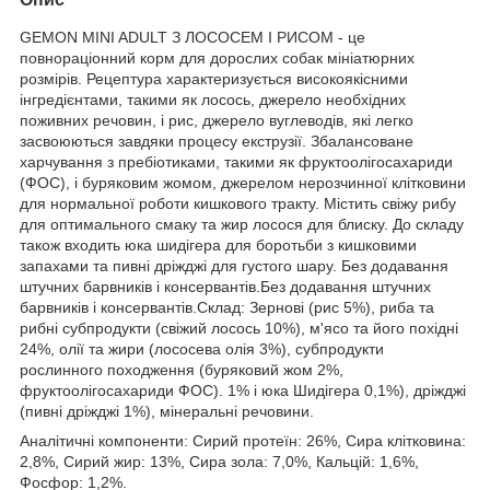
GEMON MINI ADULT З ЛОСОСЕМ І РИСОМ - це
повнораціонний корм для дорослих собак мініатюрних
розмірів. Рецептура характеризується високоякісними
інгредієнтами, такими як лосось, джерело необхідних
поживних речовин, і рис, джерело вуглеводів, які легко
засвоюються завдяки процесу екструзії. Збалансоване
харчування з пребіотиками, такими як фруктоолігосахариди
(ФОС), і буряковим жомом, джерелом нерозчинної клітковини
для нормальної роботи кишкового тракту. Містить свіжу рибу
для оптимального смаку та жир лосося для блиску. До складу
також входить юка шидігера для боротьби з кишковими
запахами та пивні дріжджі для густого шару. Без додавання
штучних барвників і консервантів.Без додавання штучних
барвників і консервантів.Склад: Зернові (рис 5%), риба та
рибні субпродукти (свіжий лосось 10%), м'ясо та його похідні
24%, олії та жири (лососева олія 3%), субпродукти
рослинного походження (буряковий жом 2%,
фруктоолігосахариди ФОС). 1% і юка Шидігера 0,1%), дріжджі
(пивні дріжджі 1%), мінеральні речовини.
Аналітичні компоненти: Сирий протеїн: 26%, Сира клітковина:
2,8%, Сирий жир: 13%, Сира зола: 7,0%, Кальцій: 1,6%,
Фосфор: 1,2%.