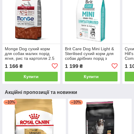
Monge Dog сухий корм
Brit Care Dog Mini Light &
Сухи
для собак малих порід
Sterilised сухий корм для
Hill'
ягня, рис та картопля 2.5
собак дрібних порід з
Comp
кг
кроликом та лососем 2 кг
порі
1 166
1 199
1 1
₴
₴
1 кг
Купити
Купити
Акційні пропозиції та новинки
–10%
–10%