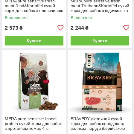
MERA pure sensitive fresh
MERA pure sensitive fresh
meat Rind&Kartoffel сухий
meat Truthahn&Kartoffel сухий
корм для собак з яловичиною
корм для собак з індичкою та
та картоплею 4 кг
картоплею 4 кг
В наявності
В наявності
2 573
2 244
₴
₴
Купити
Купити
MERA pure sensitive Insect
BRAVERY дієтичний сухий
protein сухий корм для собак
корм для собак cередніх та
з протеїном комах 4 кг
великих порід з іберійською
свининою 4 кг