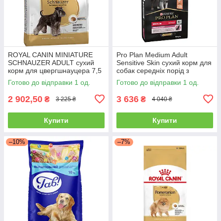
ROYAL CANIN MINIATURE
Pro Plan Medium Adult
SCHNAUZER ADULT сухий
Sensitive Skin сухий корм для
корм для цвергшнауцера 7,5
собак середніх порід з
кг
лососем 14 кг
Готово до відправки 1 од.
Готово до відправки 1 од.
2 902,50
3 636
₴
₴
3 225 ₴
4 040 ₴
Купити
Купити
–10%
–7%