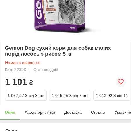
Gemon Dog сухий корм для собак малих
порід лосось з рисом 5 кг
Немає в наявності
Код: 22328
Опт і роздріб
1 101
₴
1 067,97 ₴
від 3 шт.
1 045,95 ₴
від 7 шт.
1 012,92 ₴
від 11 
Опис
Характеристики
Доставка
Оплата
Умови п
Опис