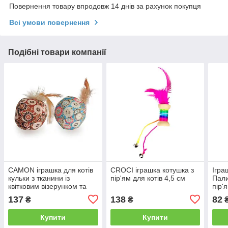
Повернення товару впродовж 14 днів за рахунок покупця
Всі умови повернення
Подібні товари компанії
CAMON іграшка для котів
CROCI іграшка котушка з
Ігра
кульки з тканини із
пір'ям для котів 4,5 см
Пали
квітковим візерунком та
пір'
пір'ям 4,5 см 2 шт
137
138
82
₴
₴
Купити
Купити