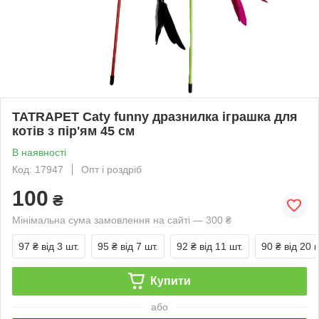
TATRAPET Caty funny дразнилка іграшка для
котів з пір'ям 45 см
В наявності
Код: 17947
Опт і роздріб
100
₴
Мінімальна сума замовлення на сайті — 300 ₴
97 ₴
від 3 шт.
95 ₴
від 7 шт.
92 ₴
від 11 шт.
90 ₴
від 20 ш
Купити
або