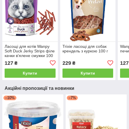
Ласощі для котів Wanpy
Trixie ласощі для собак
Wanp
Soft Duck Jerky Strips філе
крендель з куркою 100 г
печи
качки в'ялене смужки 100
г
127
229
127
₴
₴
Купити
Купити
Акційні пропозиції та новинки
–10%
–7%