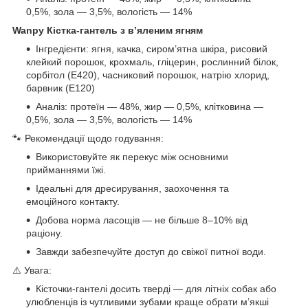
0,5%, зола — 3,5%, вологість — 14%
Wanpy Кістка-гантель з в’яленим ягням
Інгредієнти: ягня, качка, сиром’ятна шкіра, рисовий
клейкий порошок, крохмаль, гліцерин, рослинний білок,
сорбітол (E420), часниковий порошок, натрію хлорид,
барвник (E120)
Аналіз: протеїн — 48%, жир — 0,5%, клітковина —
0,5%, зола — 3,5%, вологість — 14%
🐾 Рекомендації щодо годування:
Використовуйте як перекус між основними
прийманнями їжі.
Ідеальні для дресирування, заохочення та
емоційного контакту.
Добова норма ласощів — не більше 8–10% від
раціону.
Завжди забезпечуйте доступ до свіжої питної води.
⚠️ Увага:
Кісточки-гантелі досить тверді — для літніх собак або
улюбленців із чутливими зубами краще обрати м’якші