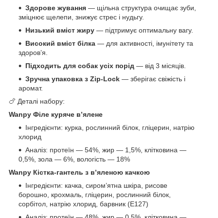
Здорове жування
— щільна структура очищає зуби,
зміцнює щелепи, знижує стрес і нудьгу.
Низький вміст жиру
— підтримує оптимальну вагу.
Високий вміст білка
— для активності, імунітету та
здоров’я.
Підходить для собак усіх порід
— від 3 місяців.
Зручна упаковка з Zip-Lock
— зберігає свіжість і
аромат.
🍗 Деталі набору:
Wanpy Філе куряче в’ялене
Інгредієнти: курка, рослинний білок, гліцерин, натрію
хлорид
Аналіз: протеїн — 54%, жир — 1,5%, клітковина —
0,5%, зола — 6%, вологість — 18%
Wanpy Кістка-гантель з в’яленою качкою
Інгредієнти: качка, сиром’ятна шкіра, рисове
борошно, крохмаль, гліцерин, рослинний білок,
сорбітол, натрію хлорид, барвник (E127)
Аналіз: протеїн — 48%, жир — 0,5%, клітковина —