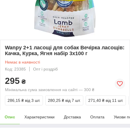
Wanpy 2+1 ласощі для собак Вечірка ласощів:
Качка, Курка, Ягня набір 3х100 г
Немає в наявності
Код: 23385
Опт і роздріб
295
₴
Мінімальна сума замовлення на сайті — 300 ₴
286,15 ₴
від 3 шт.
280,25 ₴
від 7 шт.
271,40 ₴
від 11 шт.
Опис
Характеристики
Доставка
Оплата
Умови п