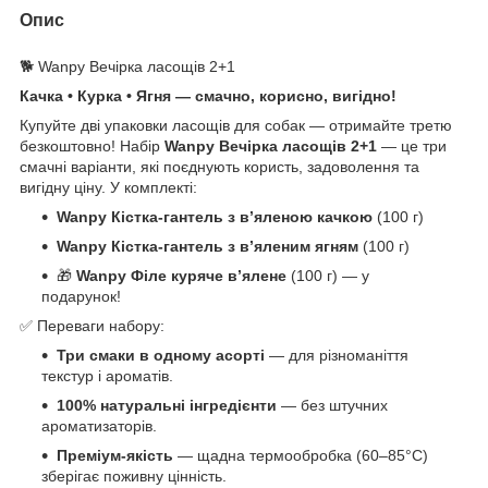
Опис
🐕 Wanpy Вечірка ласощів 2+1
Качка • Курка • Ягня — смачно, корисно, вигідно!
Купуйте дві упаковки ласощів для собак — отримайте третю
безкоштовно! Набір
Wanpy Вечірка ласощів 2+1
— це три
смачні варіанти, які поєднують користь, задоволення та
вигідну ціну. У комплекті:
Wanpy Кістка-гантель з в’яленою качкою
(100 г)
Wanpy Кістка-гантель з в’яленим ягням
(100 г)
🎁
Wanpy Філе куряче в’ялене
(100 г) — у
подарунок!
✅ Переваги набору:
Три смаки в одному асорті
— для різноманіття
текстур і ароматів.
100% натуральні інгредієнти
— без штучних
ароматизаторів.
Преміум-якість
— щадна термообробка (60–85°C)
зберігає поживну цінність.