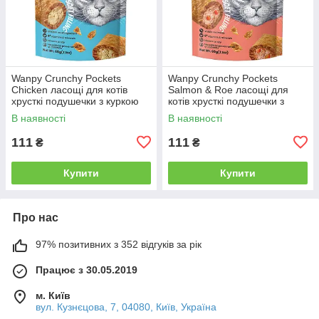
Wanpy Crunchy Pockets
Wanpy Crunchy Pockets
Chicken ласощі для котів
Salmon & Roe ласощі для
хрусткі подушечки з куркою
котів хрусткі подушечки з
60 г
лососем та ікрою 60 г
В наявності
В наявності
111
111
₴
₴
Купити
Купити
Про нас
97% позитивних з 352 відгуків за рік
Працює з 30.05.2019
м. Київ
вул. Кузнєцова, 7, 04080, Київ, Україна