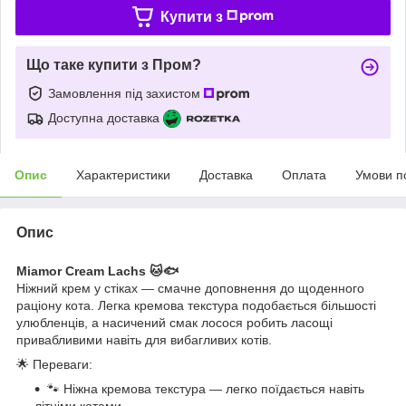
Купити з
Що таке купити з Пром?
Замовлення під захистом
Доступна доставка
Опис
Характеристики
Доставка
Оплата
Умови п
Опис
Miamor Cream Lachs 🐱🐟
Ніжний крем у стіках — смачне доповнення до щоденного
раціону кота. Легка кремова текстура подобається більшості
улюбленців, а насичений смак лосося робить ласощі
привабливими навіть для вибагливих котів.
🌟 Переваги:
🐾 Ніжна кремова текстура — легко поїдається навіть
літніми котами