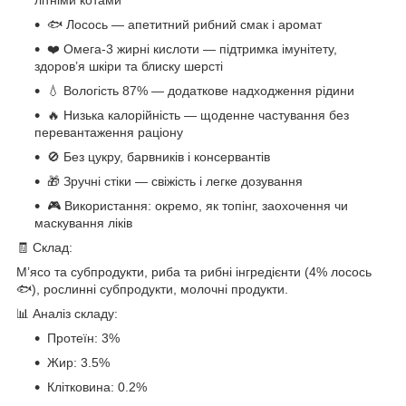
🐟 Лосось — апетитний рибний смак і аромат
❤️ Омега-3 жирні кислоти — підтримка імунітету,
здоров’я шкіри та блиску шерсті
💧 Вологість 87% — додаткове надходження рідини
🔥 Низька калорійність — щоденне частування без
перевантаження раціону
🚫 Без цукру, барвників і консервантів
🎁 Зручні стіки — свіжість і легке дозування
🎮 Використання: окремо, як топінг, заохочення чи
маскування ліків
🧾 Склад:
М’ясо та субпродукти, риба та рибні інгредієнти (4% лосось
🐟), рослинні субпродукти, молочні продукти.
📊 Аналіз складу:
Протеїн: 3%
Жир: 3.5%
Клітковина: 0.2%