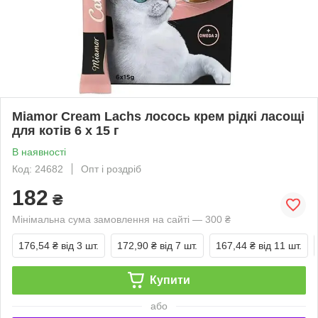
Miamor Cream Lachs лосось крем рідкі ласощі
для котів 6 х 15 г
В наявності
Код: 24682
Опт і роздріб
182
₴
Мінімальна сума замовлення на сайті — 300 ₴
176,54 ₴
від 3 шт.
172,90 ₴
від 7 шт.
167,44 ₴
від 11 шт.
Купити
або