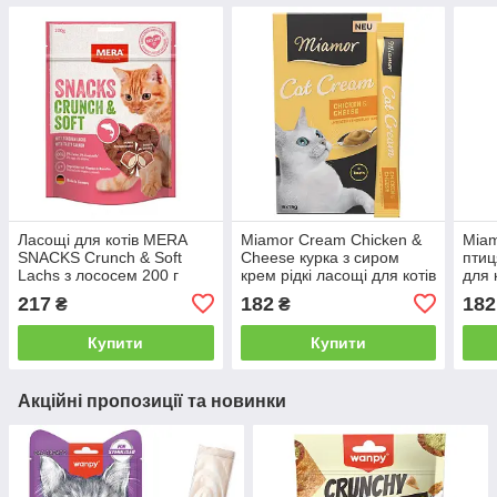
Ласощі для котів MERA
Miamor Cream Chicken &
Miam
SNACKS Crunch & Soft
Cheese курка з сиром
птиц
Lachs з лососем 200 г
крем рідкі ласощі для котів
для к
6 х 15 г
217
182
182
₴
₴
Купити
Купити
Акційні пропозиції та новинки