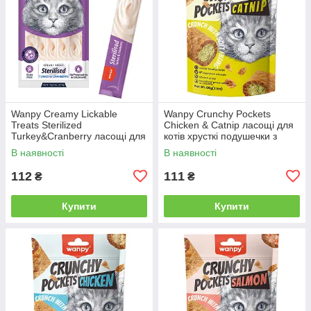
Wanpy Creamy Lickable
Wanpy Crunchy Pockets
Treats Sterilized
Chicken & Catnip ласощі для
Turkey&Cranberry ласощі для
котів хрусткі подушечки з
стерилізованих кішок з
куркою та котячою м’ятою 60
В наявності
В наявності
індичкою та журавлиною
г
5х14 г
112
111
₴
₴
Купити
Купити