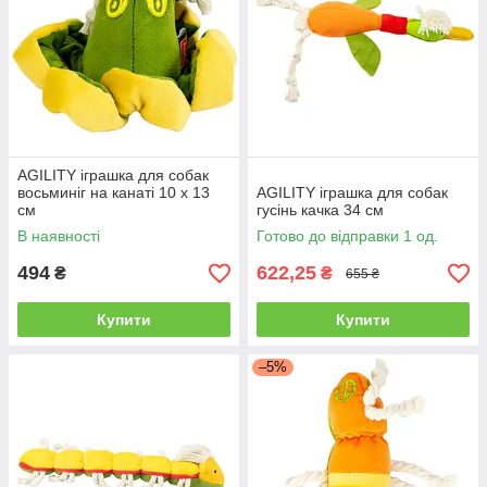
AGILITY іграшка для собак
восьминіг на канаті 10 x 13
AGILITY іграшка для собак
см
гусінь качка 34 см
В наявності
Готово до відправки 1 од.
494
622,25
₴
₴
655 ₴
Купити
Купити
–5%