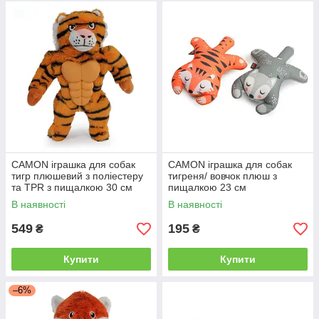
CAMON іграшка для собак
CAMON іграшка для собак
тигр плюшевий з поліестеру
тигреня/ вовчок плюш з
та TPR з пищалкою 30 см
пищалкою 23 см
В наявності
В наявності
549
195
₴
₴
Купити
Купити
–6%