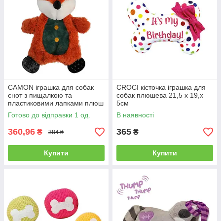
CAMON іграшка для собак
CROCI кісточка іграшка для
єнот з пищалкою та
собак плюшева 21,5 х 19,х
пластиковими лапками плюш
5см
26 см
Готово до відправки 1 од.
В наявності
360,96
365
₴
₴
384 ₴
Купити
Купити