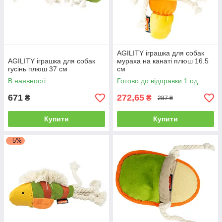
AGILITY іграшка для собак
AGILITY іграшка для собак
мураха на канаті плюш 16.5
гусінь плюш 37 см
см
В наявності
Готово до відправки 1 од.
671
272,65
₴
₴
287 ₴
Купити
Купити
–5%