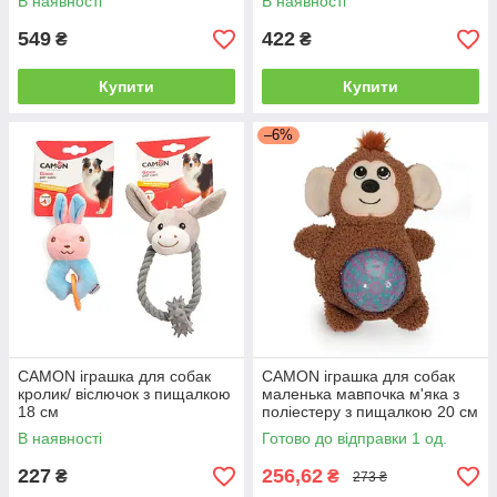
В наявності
В наявності
549
422
₴
₴
Купити
Купити
–6%
CAMON іграшка для собак
CAMON іграшка для собак
кролик/ віслючок з пищалкою
маленька мавпочка м'яка з
18 см
поліестеру з пищалкою 20 см
В наявності
Готово до відправки 1 од.
227
256,62
₴
₴
273 ₴