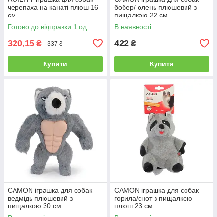
черепаха на канаті плюш 16
бобер/ олень плюшевий з
см
пищалкою 22 см
Готово до відправки 1 од.
В наявності
320,15
422
₴
₴
337 ₴
Купити
Купити
CAMON іграшка для собак
CAMON іграшка для собак
ведмідь плюшевий з
горила/єнот з пищалкою
пищалкою 30 см
плюш 23 см