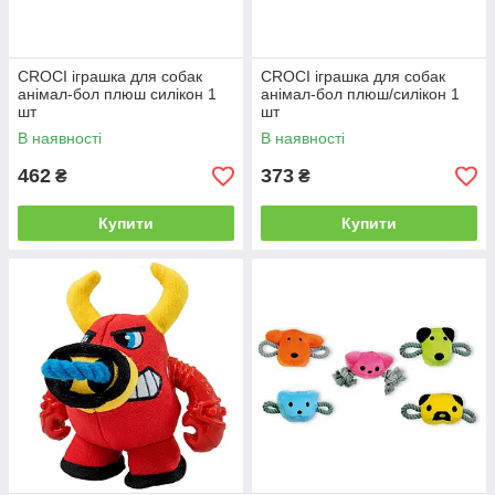
CROCI іграшка для собак
CROCI іграшка для собак
анімал-бол плюш силікон 1
анімал-бол плюш/силікон 1
шт
шт
В наявності
В наявності
462
373
₴
₴
Купити
Купити