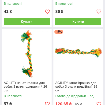
В наявності
В наявності
41
86
₴
₴
Купити
Купити
–5%
AGILITY канат іграшка для
AGILITY канат іграшка для
собак 3 вузли одинарний 26
собак 3 вузли подвійний 35
см
см
В наявності
Готово до відправки 1 од.
57
120,65
₴
₴
127 ₴