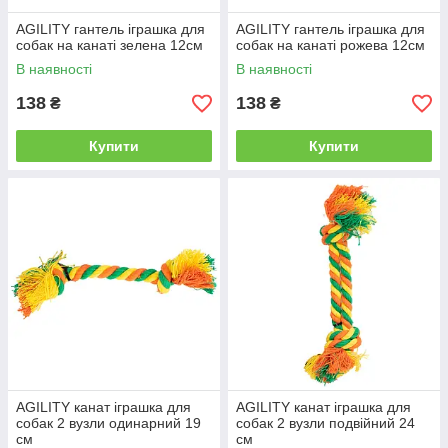
AGILITY гантель іграшка для
AGILITY гантель іграшка для
собак на канаті зелена 12см
собак на канаті рожева 12см
В наявності
В наявності
138
138
₴
₴
Купити
Купити
AGILITY канат іграшка для
AGILITY канат іграшка для
собак 2 вузли одинарний 19
собак 2 вузли подвійний 24
см
см