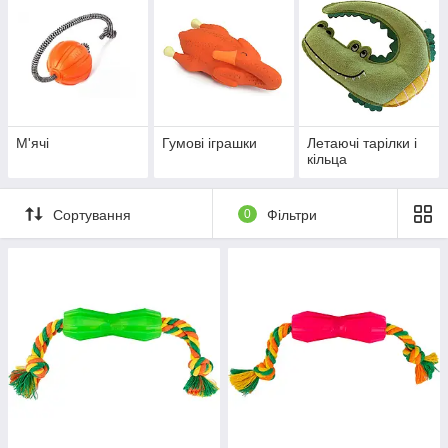
М'ячі
Гумові іграшки
Летаючі тарілки і
кільца
Сортування
0
Фільтри