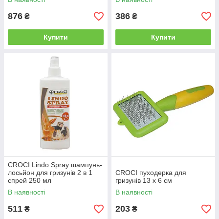
876
386
₴
₴
Купити
Купити
CROCI Lindo Spray шампунь-
лосьйон для гризунів 2 в 1
CROCI пуходерка для
спрей 250 мл
гризунів 13 х 6 см
В наявності
В наявності
511
203
₴
₴