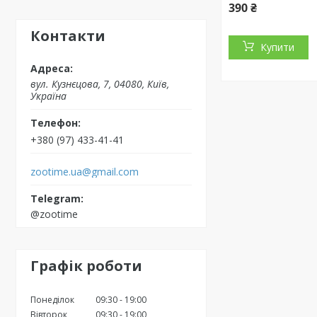
390 ₴
Контакти
Купити
вул. Кузнєцова, 7, 04080, Київ,
Україна
+380 (97) 433-41-41
zootime.ua@gmail.com
@zootime
Графік роботи
Понеділок
09:30
19:00
Вівторок
09:30
19:00