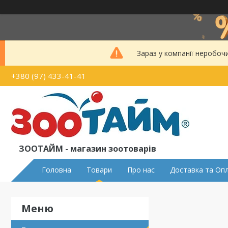
Зараз у компанії неробоч
+380 (97) 433-41-41
ЗООТАЙМ - магазин зоотоварів
Головна
Товари
Про нас
Доставка та Оп