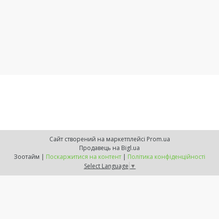
Сайт створений на маркетплейсі
Prom.ua
Продавець на Bigl.ua
Зоотайм |
Поскаржитися на контент
|
Політика конфіденційності
Select Language
▼