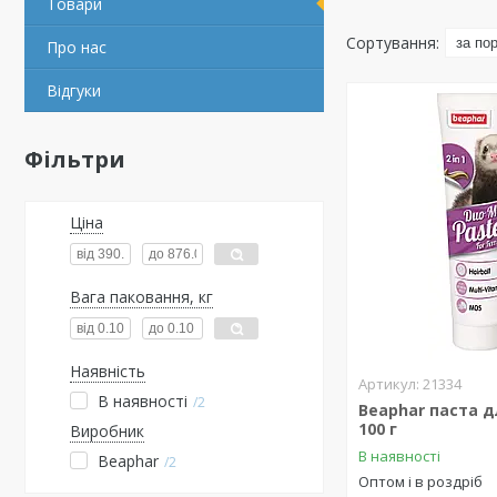
Товари
Про нас
Відгуки
Фільтри
Ціна
Вага паковання, кг
Наявність
21334
В наявності
2
Beaphar паста д
100 г
Виробник
В наявності
Beaphar
2
Оптом і в роздріб