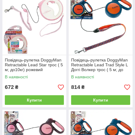
Повідець-рулетка DoggyMan
Повідець-рулетка DoggyMan
Retractable Lead Star трос ( 5
Retractable Lead Trad Style L
м; до10кг) рожевий
Доггі Волкер трос ( 5 м; до
30кг)
В наявності
В наявності
672
814
₴
₴
Купити
Купити