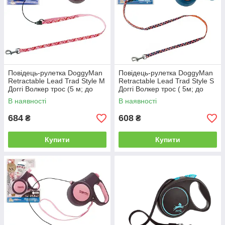
Повідець-рулетка DoggyMan
Повідець-рулетка DoggyMan
Retractable Lead Trad Style M
Retractable Lead Trad Style S
Доггі Волкер трос (5 м; до
Доггі Волкер трос ( 5м; до
20кг)
10кг)
В наявності
В наявності
684
608
₴
₴
Купити
Купити