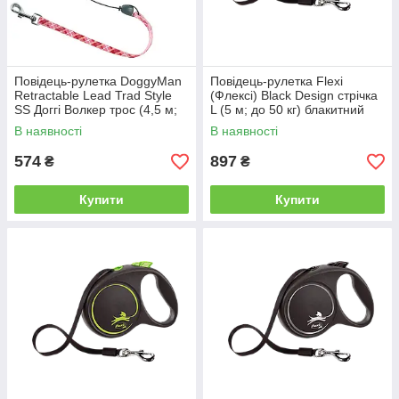
Повідець-рулетка DoggyMan
Повідець-рулетка Flexi
Retractable Lead Trad Style
(Флексі) Black Design стрічка
SS Доггі Волкер трос (4,5 м;
L (5 м; до 50 кг) блакитний
до 8кг)
В наявності
В наявності
574
897
₴
₴
Купити
Купити