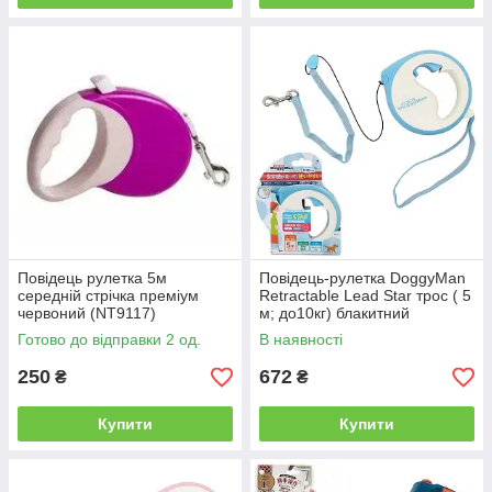
Повідець рулетка 5м
Повідець-рулетка DoggyMan
середній стрічка преміум
Retractable Lead Star трос ( 5
червоний (NT9117)
м; до10кг) блакитний
Готово до відправки 2 од.
В наявності
250
672
₴
₴
Купити
Купити