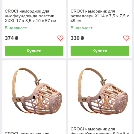
CROCI намордник для
CROCI намордник для
ньюфаундленда пластик
ротвеллери ХL14 х 7,5 х 7,5 х
ХХХL 17 х 8,5 х 10 х 57 см
49 см
В наявності
В наявності
374
330
₴
₴
Купити
Купити
CROCI намордник для
CROCI намордник для
фокстер'єра пластик S 9 х 5 х