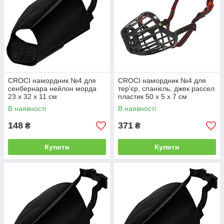
CROCI намордник №4 для
CROCI намордник №4 для
сенбернара нейлон морда
тер'єр, спанієль, джек рассел
23 х 32 х 11 см
пластик 50 х 5 х 7 см
В наявності
В наявності
148
371
₴
₴
Купити
Купити