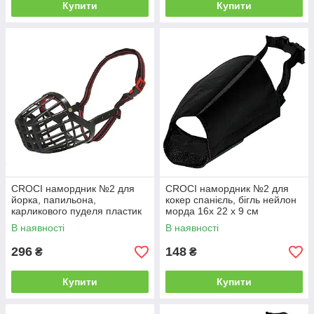
Купити
Купити
CROCI намордник №2 для
CROCI намордник №2 для
йорка, папильона,
кокер спанієль, бігль нейлон
карликового пуделя пластик
морда 16х 22 х 9 см
45 х 5 х 6 см
В наявності
В наявності
296
148
₴
₴
Купити
Купити