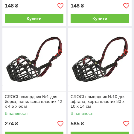
148
148
₴
₴
Купити
Купити
CROCI намордник №1 для
CROCI намордник №10 для
йорка, папильона пластик 42
афгана, хорта пластик 80 х
х 4,5 х 6с м
10 х 14 см
В наявності
В наявності
274
585
₴
₴