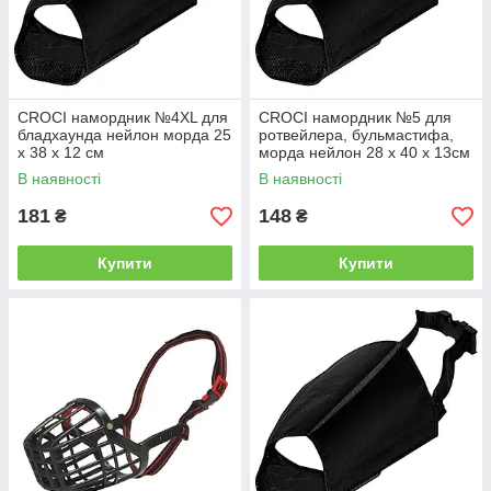
CROCI намордник №4XL для
CROCI намордник №5 для
бладхаунда нейлон морда 25
ротвейлера, бульмастифа,
х 38 х 12 см
морда нейлон 28 х 40 х 13см
В наявності
В наявності
181
148
₴
₴
Купити
Купити