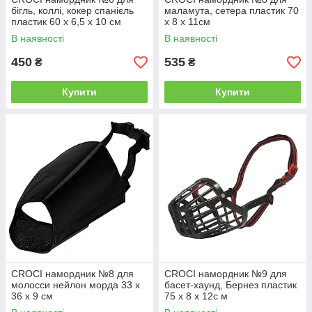
бігль, коллі, кокер спанієль
маламута, сетера пластик 70
пластик 60 х 6,5 х 10 см
х 8 х 11см
В наявності
В наявності
450
535
₴
₴
Купити
Купити
CROCI намордник №8 для
CROCI намордник №9 для
молосси нейлон морда 33 х
басет-хаунд, Бернез пластик
36 х 9 см
75 х 8 х 12с м