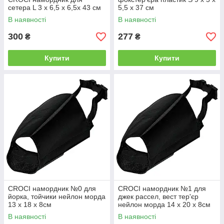
сетера L 3 х 6,5 х 6,5х 43 см
5,5 х 37 см
В наявності
В наявності
300
277
₴
₴
Купити
Купити
CROCI намордник №0 для
CROCI намордник №1 для
йорка, тойчики нейлон морда
джек рассел, вест тер'єр
13 х 18 х 8см
нейлон морда 14 х 20 х 8см
В наявності
В наявності