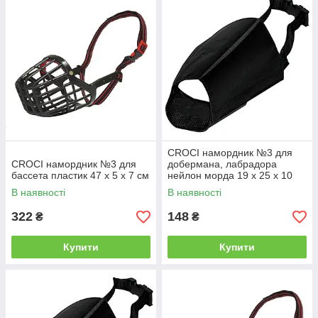
CROCI намордник №3 для
CROCI намордник №3 для
добермана, лабрадора
бассета пластик 47 х 5 х 7 см
нейлон морда 19 х 25 х 10
см
В наявності
В наявності
322
148
₴
₴
Купити
Купити