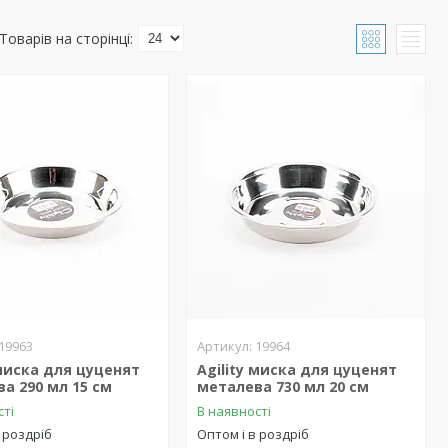
19963
19964
 миска для цуценят
Agility миска для цуценят
а 290 мл 15 см
металева 730 мл 20 см
сті
В наявності
 роздріб
Оптом і в роздріб