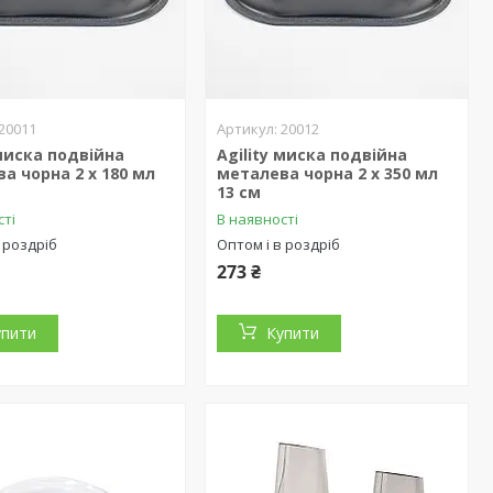
20011
20012
 миска подвійна
Agility миска подвійна
а чорна 2 х 180 мл
металева чорна 2 х 350 мл
13 см
сті
В наявності
 роздріб
Оптом і в роздріб
273 ₴
упити
Купити