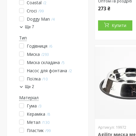
Оптом і в роздріб
Coastal
2
273 ₴
Croci
99
Doggy Man
4
Купити
Ще 7
Тип
Годівниця
6
Миска
293
Миска складана
5
Насос для фонтана
2
Поїлка
10
Ще 2
Матеріал
Гума
3
Кераміка
8
Метал
130
19972
Пластик
99
Agility миска м