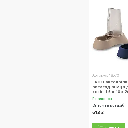
18570
CROCI автопоїлк
автогодівниця 
котів 1.5 л 18 х 2
В наявності
Оптом і в роздріб
613 ₴