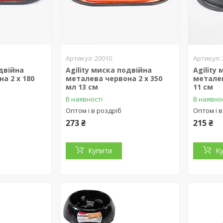
20010
одвійна
Agility миска подвійна
Agility
а 2 х 180
металева червона 2 х 350
металев
мл 13 см
11 см
В наявності
В наявно
Оптом і в роздріб
Оптом і в
273 ₴
215 ₴
Купити
К