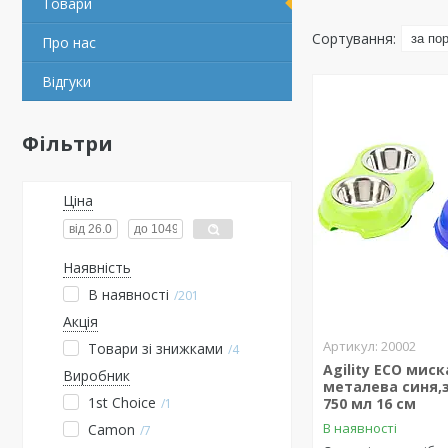
Товари
Про нас
Відгуки
Фільтри
Ціна
Наявність
В наявності
201
Акція
20002
Товари зі знижками
4
Agility ECO мис
Виробник
металева синя,з
1st Choice
750 мл 16 см
1
В наявності
Camon
7