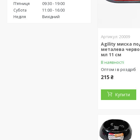
Пʼятниця
09:30
19:00
Субота
11:00
16:00
Неділя
Вихідний
20009
Agility миска п
металева червон
мл 11 см
В наявності
Оптом і в роздріб
215 ₴
Купити