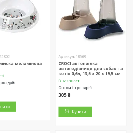
22802
18569
миска меламінова
CROCI автопоїлка
автогодівниця для собак та
котів 0,6л, 13,5 х 20 х 19,5 см
сті
В наявності
 роздріб
Оптом і в роздріб
305 ₴
упити
Купити