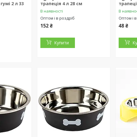
гумі 2 л 33
трапеція 4 л 28 см
трапеці
В наявності
В наявно
Оптом і в роздріб
Оптом і в
152 ₴
48 ₴
Купити
К