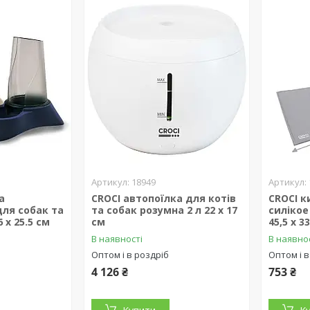
18949
а
CROCI автопоїлка для котів
CROCI к
для собак та
та собак розумна 2 л 22 х 17
cилікое
6 х 25.5 см
см
45,5 x 3
В наявності
В наявно
Оптом і в роздріб
Оптом і в
4 126 ₴
753 ₴