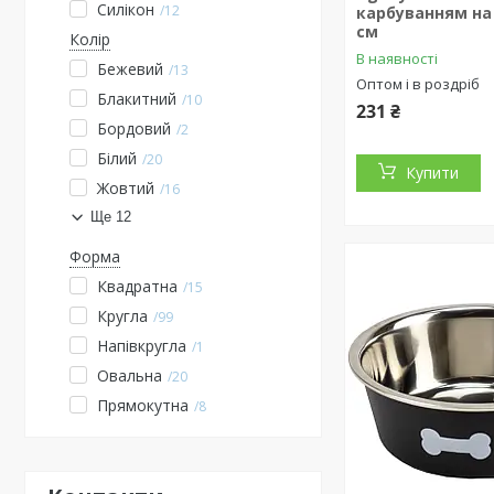
Силікон
12
карбуванням на 
см
Колір
В наявності
Бежевий
13
Оптом і в роздріб
Блакитний
10
231 ₴
Бордовий
2
Білий
20
Купити
Жовтий
16
Ще 12
Форма
Квадратна
15
Кругла
99
Напівкругла
1
Овальна
20
Прямокутна
8