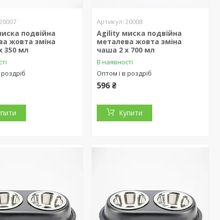
20007
20008
 миска подвійна
Agility миска подвійна
ва жовта зміна
металева жовта зміна
х 350 мл
чаша 2 х 700 мл
сті
В наявності
 роздріб
Оптом і в роздріб
596 ₴
упити
Купити