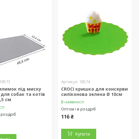
18573
18574
илимок під миску
CROCI кришка для консерви
 для собак та котів
силіконова зелена Ø 10см
3,5 см
В наявності
сті
Оптом і в роздріб
 роздріб
116 ₴
Купити