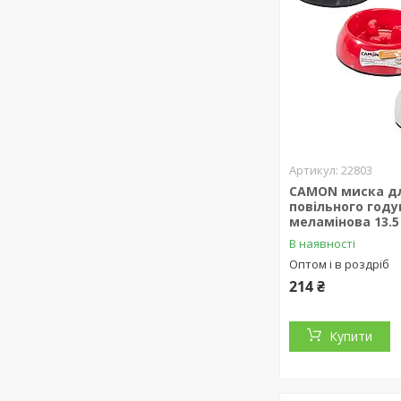
22803
CAMON миска д
повільного год
меламінова 13.5
В наявності
Оптом і в роздріб
214 ₴
Купити