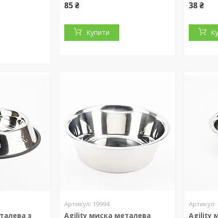
85 ₴
38 ₴
Купити
К
19994
еталева з
Agility миска металева
Agility