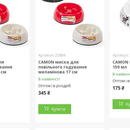
22804
ля
CAMON миска для
CAMON 
ування
повільного годування
150 мл
 см
меламінова 17 см
В наявно
В наявності
Оптом і в
Оптом і в роздріб
175 ₴
345 ₴
К
Купити