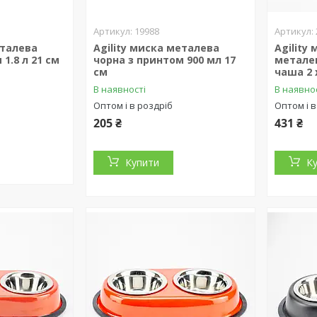
19988
еталева
Agility миска металева
Agility
1.8 л 21 см
чорна з принтом 900 мл 17
метале
см
чаша 2 
В наявності
В наявно
Оптом і в роздріб
Оптом і в
205 ₴
431 ₴
Купити
К