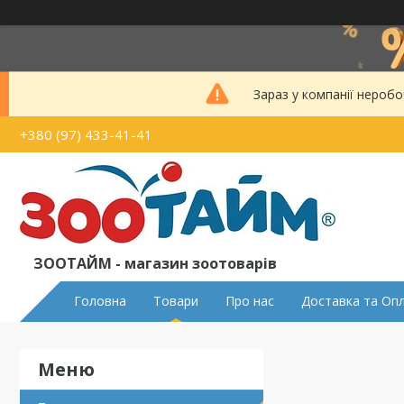
Зараз у компанії неробо
+380 (97) 433-41-41
ЗООТАЙМ - магазин зоотоварів
Головна
Товари
Про нас
Доставка та Оп