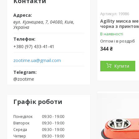
Контакти
19986
Agility миска м
вул. Кузнєцова, 7, 04080, Київ,
чорна з принтом 
Україна
В наявності
Оптом і в роздріб
+380 (97) 433-41-41
344 ₴
zootime.ua@gmail.com
Купити
@zootime
Графік роботи
Понеділок
09:30
19:00
Вівторок
09:30
19:00
Середа
09:30
19:00
Четвер
09:30
19:00