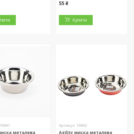
55 ₴
упити
Купити
19991
19960
 миска металева
Agility миска металева