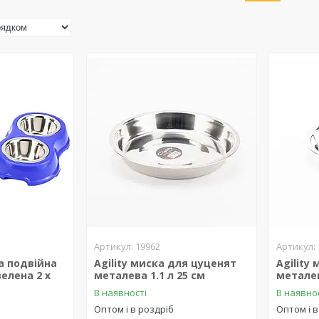
19962
ка подвійна
Agility миска для цуценят
Agility
елена 2 х
металева 1.1 л 25 см
металев
В наявності
В наявно
Оптом і в роздріб
Оптом і в