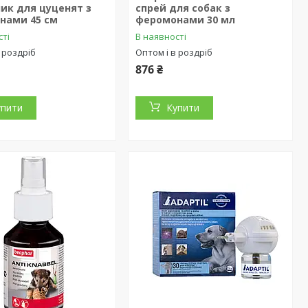
ик для цуценят з
спрей для собак з
нами 45 см
феромонами 30 мл
сті
В наявності
 роздріб
Оптом і в роздріб
876 ₴
упити
Купити