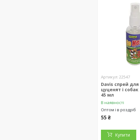
22547
Davis спрей для
цуценят і собак
45 мл
В наявності
Оптом і в роздріб
55 ₴
Купити