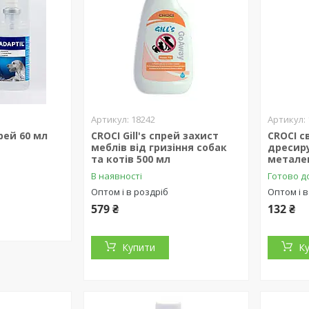
18242
рей 60 мл
CROCI Gill's спрей захист
CROCI с
меблів від гризіння собак
дресир
та котів 500 мл
металев
В наявності
Готово до
Оптом і в роздріб
Оптом і в
579 ₴
132 ₴
Купити
К