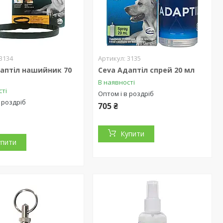
3134
3135
аптіл нашийник 70
Ceva Адаптіл спрей 20 мл
В наявності
сті
Оптом і в роздріб
 роздріб
705 ₴
Купити
упити