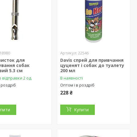
18980
22546
висток для
Davis спрей для привчання
ування собак
цуценят і собак до туалету
ий 5.3 см
200 мл
 відправки 2 од.
В наявності
 роздріб
Оптом і в роздріб
228 ₴
упити
Купити