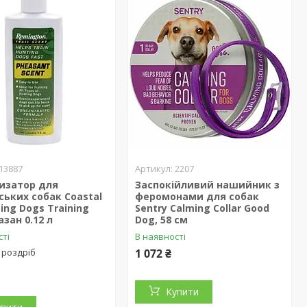
13887
2207
изатор для
Заспокійливий нашийник з
ьких собак Coastal
феромонами для собак
ting Dogs Training
Sentry Calming Collar Good
азан 0.12 л
Dog, 58 см
сті
В наявності
 роздріб
1 072 ₴
Купити