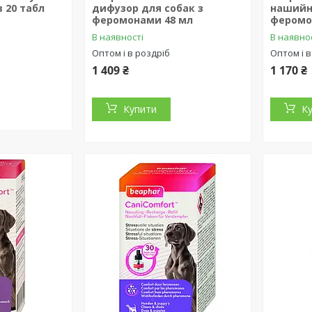
в 20 табл
дифузор для собак з
нашийн
феромонами 48 мл
феромо
В наявності
В наявно
Оптом і в роздріб
Оптом і в
1 409 ₴
1 170 ₴
Купити
К