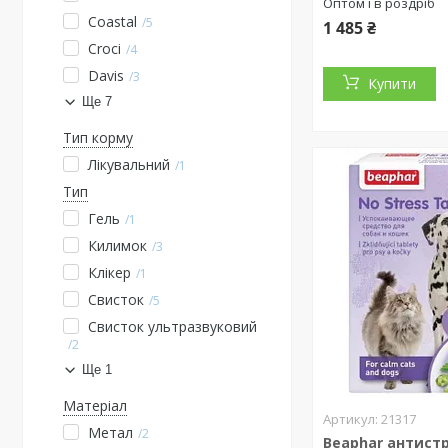
Оптом і в роздріб
Coastal
5
1 485 ₴
Croci
4
Davis
3
Купити
Ще 7
Тип корму
Лікувальний
1
Тип
Гель
1
Килимок
3
Клікер
1
Свисток
5
Свисток ультразвуковий
2
Ще 1
Матеріал
21317
Метал
2
Beaphar антистр