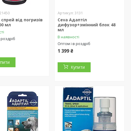
21450
3131
 спрей від погризів
Ceva Адаптіл
00 мл
дифузор+змінний блок 48
мл
сті
В наявності
 роздріб
Оптом і в роздріб
1 399 ₴
упити
Купити