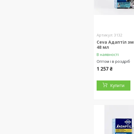
3132
Ceva Адаптіл зм
48 мл
В наявності
Оптом і в роздріб
1 257 ₴
Купити