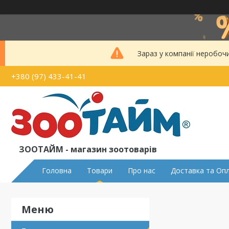
Зараз у компанії неробоч
+380 (97) 433-41-41
ЗООТАЙМ - магазин зоотоварів
Головна
Товари
Про нас
Доставка та Оп