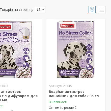
21413
21415
 антистрес
Beaphar антистрес
кт з дифузором для
нашийник для собак 35 см
0 мл
В наявності
сті
Оптом і в роздріб