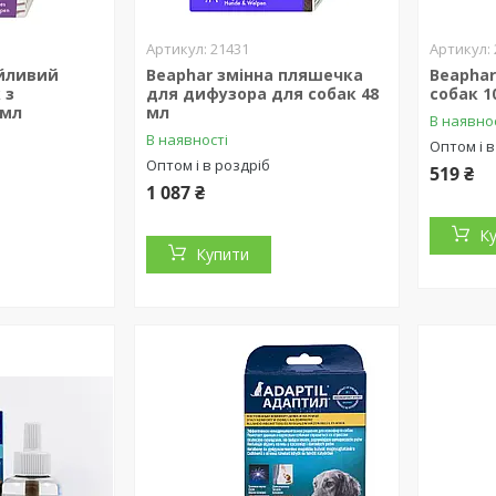
21431
ійливий
Beaphar змінна пляшечка
Beaphar
 з
для дифузора для собак 48
собак 1
 мл
мл
В наявно
В наявності
Оптом і в
Оптом і в роздріб
519 ₴
1 087 ₴
К
Купити