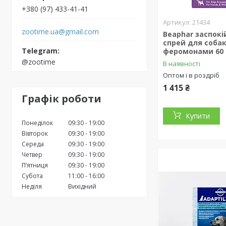
+380 (97) 433-41-41
21434
zootime.ua@gmail.com
Beaphar заспок
спрей для собак
феромонами 60
@zootime
В наявності
Оптом і в роздріб
1 415 ₴
Графік роботи
Купити
Понеділок
09:30
19:00
Вівторок
09:30
19:00
Середа
09:30
19:00
Четвер
09:30
19:00
Пʼятниця
09:30
19:00
Субота
11:00
16:00
Неділя
Вихідний