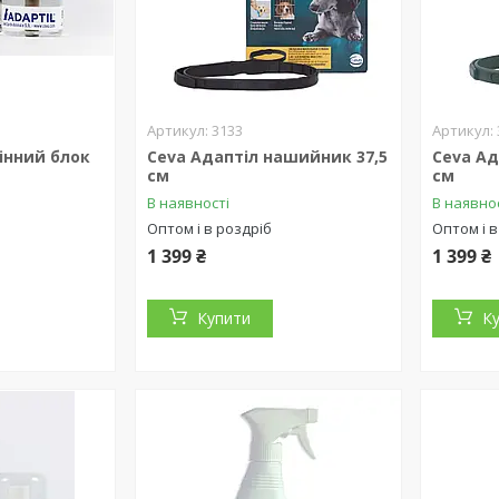
3133
інний блок
Ceva Адаптіл нашийник 37,5
Ceva Ад
см
см
В наявності
В наявно
Оптом і в роздріб
Оптом і в
1 399 ₴
1 399 ₴
Купити
К