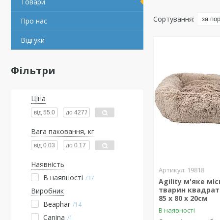
Товари
Про нас
Відгуки
Фільтри
Ціна
Вага паковання, кг
Наявність
19818
В наявності
37
Agility м'яке мі
тварин квадрат
Виробник
85 х 80 х 20см
Beaphar
14
В наявності
Canina
1