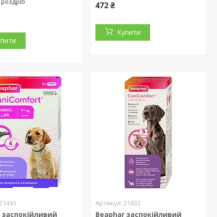
 роздріб
472 ₴
Купити
упити
21430
21433
 заспокійливий
Beaphar заспокійливий