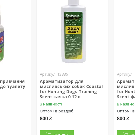
13886
 привчання
Ароматизатор для
Аромат
 до туалету
мисливських собак Coastal
мисливс
for Hunting Dogs Training
for Hun
Scent качка 0.12 л
Scent ф
В наявності
В наявно
Оптом і в роздріб
Оптом і в
800 ₴
800 ₴