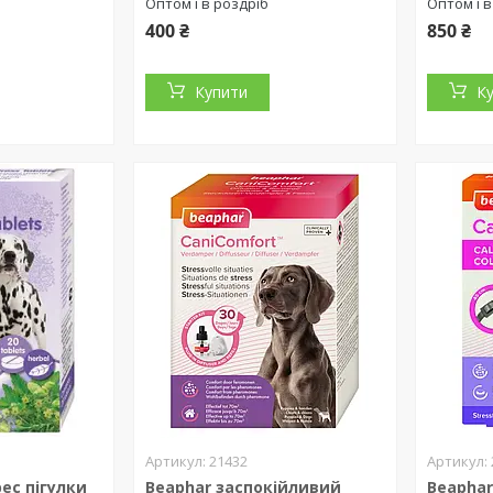
Оптом і в роздріб
Оптом і в
400 ₴
850 ₴
Купити
К
21432
ес пігулки
Beaphar заспокійливий
Beaphar