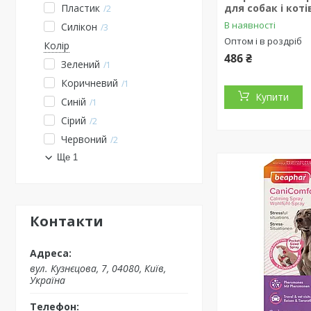
Пластик
для собак і коті
2
В наявності
Силікон
3
Оптом і в роздріб
Колір
486 ₴
Зелений
1
Коричневий
1
Купити
Синій
1
Сірий
2
Червоний
2
Ще 1
Контакти
вул. Кузнєцова, 7, 04080, Київ,
Україна