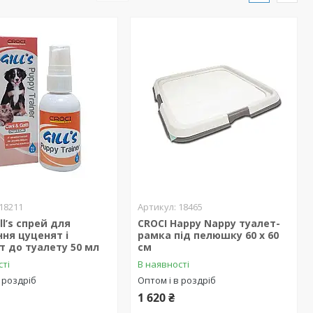
18211
18465
ll’s спрей для
CROCI Happy Nappy туалет-
ня цуценят і
рамка під пелюшку 60 х 60
 до туалету 50 мл
см
сті
В наявності
 роздріб
Оптом і в роздріб
1 620 ₴