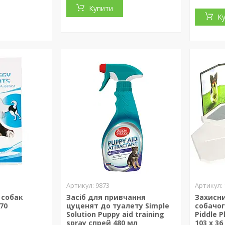
Купити
К
9873
 собак
Засіб для привчання
Захисни
 70
цуценят до туалету Simple
собачог
Solution Puppy aid training
Piddle 
spray спрей 480 мл
103 х 36