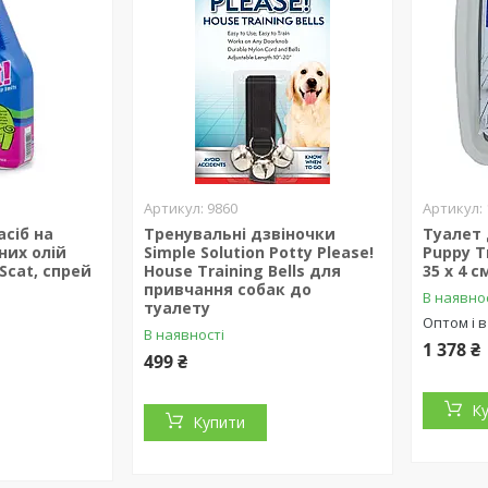
9860
сіб на
Тренувальні дзвіночки
Туалет 
них олій
Simple Solution Potty Please!
Puppy T
Scat, спрей
House Training Bells для
35 х 4 с
привчання собак до
В наявно
туалету
Оптом і в
В наявності
1 378 ₴
499 ₴
К
Купити