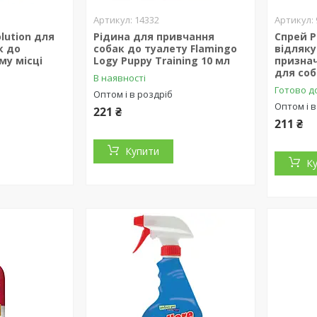
14332
olution для
Рідина для привчання
Спрей P
к до
собак до туалету Flamingo
відляку
му місці
Logy Puppy Training 10 мл
призна
для соб
В наявності
Готово до
Оптом і в роздріб
Оптом і в
221 ₴
211 ₴
Купити
К