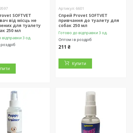
9597
6601
rovet SOFTVET
Спрей Provet SOFTVET
вач від місць не
привчання до туалету для
чених для туалету
собак 250 мл
ак 250 мл
Готово до відправки 3 од.
 відправки 3 од.
Оптом і в роздріб
 роздріб
211 ₴
Купити
упити