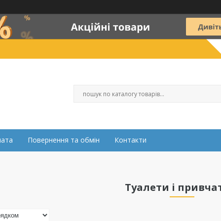
лата
Повернення та обмін
Контакти
Туалети і привча