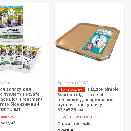
15119
ss11371
ач запаху для
Піддон Simple
Топ продаж
о туалету PetSafe
Solution під гігієнічні
Place Bio+ Treatment
пелюшки для привчення
rate біоензимний
цуценят до туалету
трат 3 шт
52,5х52,5 см
наявності
Немає в наявності
 роздріб
Оптом і в роздріб
1 060 ₴