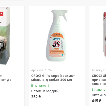
18245
ля
CROCI Gill's спрей захист
CROCI Gi
нят до
місць від собак 300 мл
привчан
кошенят
В наявності
В наявно
Оптом і в роздріб
Оптом і в
352 ₴
415 ₴