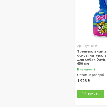
8815
Тренувальний за
основі натураль
для собак Davis 
650 мл
В наявності
Оптом і в роздріб
1 926 ₴
Купити