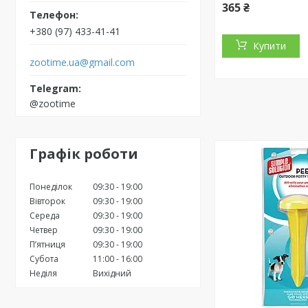
365 ₴
+380 (97) 433-41-41
Купити
zootime.ua@gmail.com
@zootime
Графік роботи
Понеділок
09:30
19:00
Вівторок
09:30
19:00
Середа
09:30
19:00
Четвер
09:30
19:00
Пʼятниця
09:30
19:00
Субота
11:00
16:00
Неділя
Вихідний