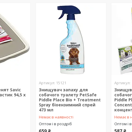
15121
нят Savic
Знищувач запаху для
Знищув
астик 94,5 х
собачого туалету PetSafe
собачог
Piddle Place Bio + Treatment
Piddle 
Spray біоензимний спрей
Concent
473 мл
концен
Немає в наявності
Немає в 
Оптом і в роздріб
Оптом і в
659 ₴
587 ₴