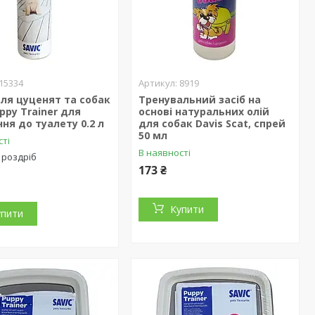
15334
8919
ля цуценят та собак
Тренувальний засіб на
uppy Trainer для
основі натуральних олій
ня до туалету 0.2 л
для собак Davis Scat, спрей
50 мл
сті
В наявності
 роздріб
173 ₴
Купити
упити