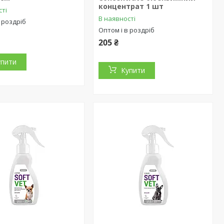
концентрат 1 шт
сті
В наявності
 роздріб
Оптом і в роздріб
205 ₴
упити
Купити