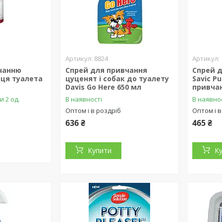
8824
чанню
Спрей для привчання
Спрей д
сця туалета
цуценят і собак до туалету
Savic P
Davis Go Here 650 мл
привчан
и 2 од.
В наявності
В наявно
Оптом і в роздріб
Оптом і в
636 ₴
465 ₴
Купити
К