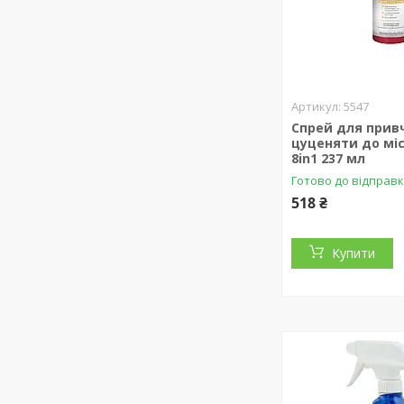
5547
Спрей для прив
цуценяти до мі
8in1 237 мл
Готово до відправк
518 ₴
Купити