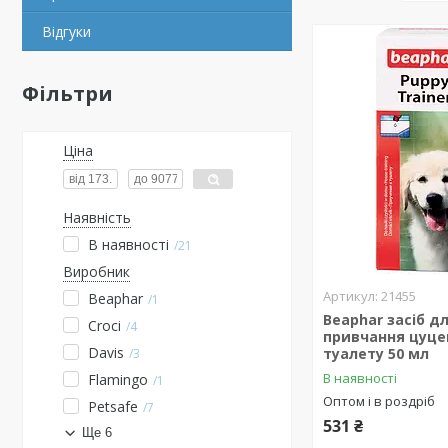
Відгуки
Фільтри
Ціна
Наявність
В наявності
21
Виробник
21455
Beaphar
1
Beaphar засіб д
Croci
4
привчання цуце
Davis
туалету 50 мл
3
В наявності
Flamingo
1
Оптом і в роздріб
Petsafe
7
531 ₴
Ще 6