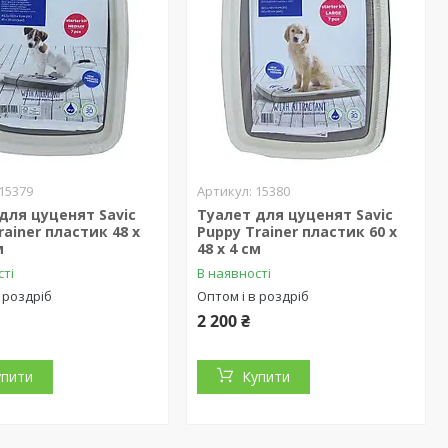
15379
15380
для цуценят Savic
Туалет для цуценят Savic
rainer пластик 48 х
Puppy Trainer пластик 60 х
м
48 х 4 см
сті
В наявності
 роздріб
Оптом і в роздріб
2 200 ₴
упити
Купити