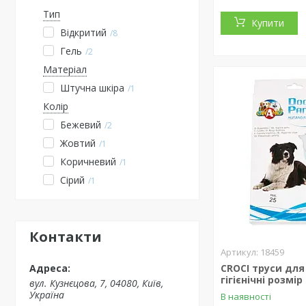
Тип
Купити
Відкритий
8
Гель
2
Матеріал
Штучна шкіра
1
Колір
Бежевий
2
Жовтий
1
Коричневий
1
Сірий
1
Контакти
18459
CROCI труси для
гігієнічні розмір
вул. Кузнєцова, 7, 04080, Київ,
Україна
В наявності