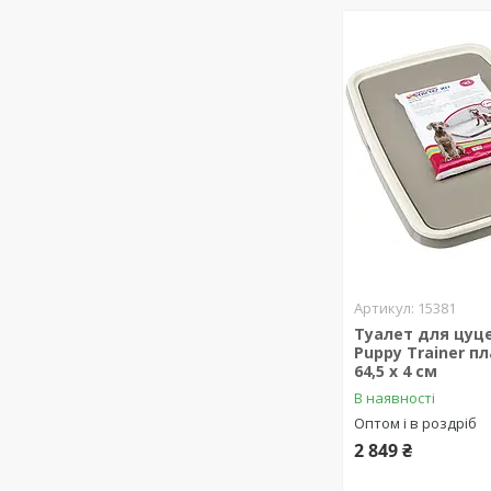
15381
Туалет для цуце
Puppy Trainer пл
64,5 х 4 см
В наявності
Оптом і в роздріб
2 849 ₴