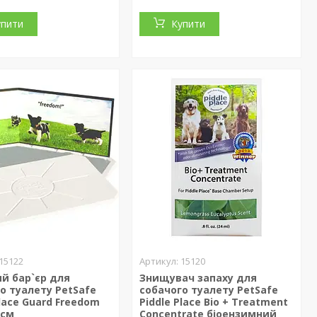
упити
Купити
15122
15120
й бар`єр для
Знищувач запаху для
о туалету PetSafe
собачого туалету PetSafe
Place Guard Freedom
Piddle Place Bio + Treatment
 см
Concentrate біоензимний