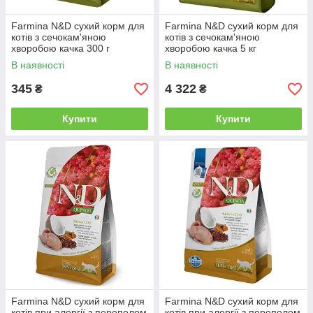
Farmina N&D сухий корм для
Farmina N&D сухий корм для
котів з сечокам'яною
котів з сечокам'яною
хворобою качка 300 г
хворобою качка 5 кг
В наявності
В наявності
345
4 322
₴
₴
Купити
Купити
Farmina N&D сухий корм для
Farmina N&D сухий корм для
котів при алергії з перепелом
котів при алергії з перепелом