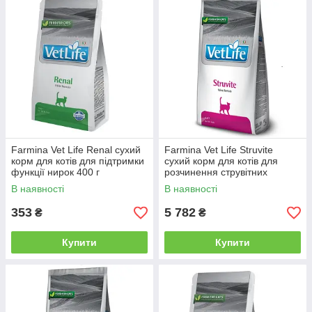
Farmina Vet Life Renal сухий
Farmina Vet Life Struvite
корм для котів для підтримки
сухий корм для котів для
функції нирок 400 г
розчинення струвітних
уролітів 10 кг
В наявності
В наявності
353
5 782
₴
₴
Купити
Купити