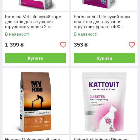
Farmina Vet Life сухий корм
Farmina Vet Life сухий корм
для котів для лікування
для котів для лікування
струвітних уролітів 2 кг
струвітних уролітів 400 г
В наявності
В наявності
1 399
353
₴
₴
Купити
Купити
Hermos Myfood сухий корм
Kattovit Veterinary Diabetes