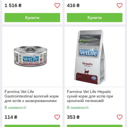
1 516
416
₴
₴
Купити
Купити
Farmina Vet Life
Farmina Vet Life Hepatic
Gastrointestinal вологий корм
сухий корм для котів при
для котів з захворюваннями
хронічній печінковій
ШКТ 85 г
недостатності 400 г
В наявності
В наявності
114
353
₴
₴