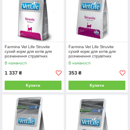
Farmina Vet Life Struvite
Farmina Vet Life Struvite
сухий корм для котів для
сухий корм для котів для
розчинення струвітних
розчинення струвітних
уролітів 2 кг
уролітів 400 г
В наявності
В наявності
1 337
353
₴
₴
Купити
Купити