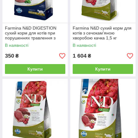
Farmina N&D DIGESTION
Farmina N&D сухий корм для
сухий корм для котів при
котів з сечокам'яною
порушеннях травлення з
хворобою качка 1,5 кг
ягням 300 г
В наявності
В наявності
350
1 604
₴
₴
Купити
Купити