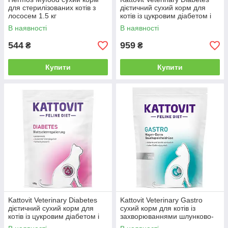
для стерилізованих котів з
дієтичний сухий корм для
лососем 1.5 кг
котів із цукровим діабетом і
ожирінням 1,25 кг
В наявності
В наявності
544
959
₴
₴
Купити
Купити
Kattovit Veterinary Diabetes
Kattovit Veterinary Gastro
дієтичний сухий корм для
сухий корм для котів із
котів із цукровим діабетом і
захворюваннями шлунково-
ожирінням 400 г
кишкового тракту 1,25 кг