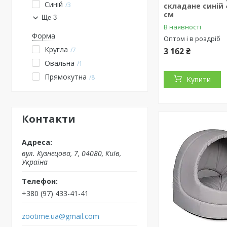
Синій
3
складане синій 4
см
Ще 3
В наявності
Форма
Оптом і в роздріб
Кругла
7
3 162 ₴
Овальна
1
Прямокутна
8
Купити
Контакти
вул. Кузнєцова, 7, 04080, Київ,
Україна
+380 (97) 433-41-41
zootime.ua@gmail.com