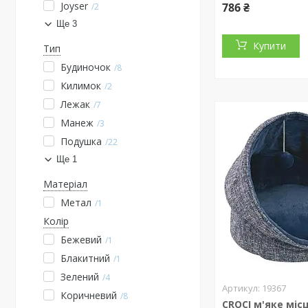
Joyser
786 ₴
2
Ще 3
Купити
Тип
Будиночок
8
Килимок
2
Лежак
7
Манеж
3
Подушка
22
Ще 1
Матеріал
Метал
1
Колір
Бежевий
1
Блакитний
1
Зелений
4
19367
Коричневий
8
CROCI м'яке міс