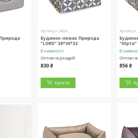
3404
 Природа
Будинок-лежак Природа
Будино
"LORD" 36*36*32
"Юрта" 
В наявності
В наявно
Оптом і в роздріб
Оптом і в
830 ₴
856 ₴
Купити
К