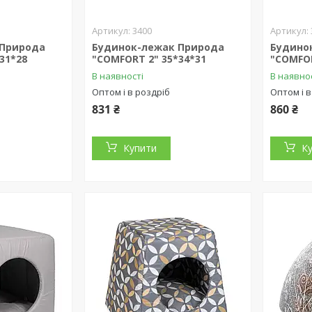
3400
 Природа
Будинок-лежак Природа
Будино
31*28
"COMFORT 2" 35*34*31
"COMFOR
В наявності
В наявно
Оптом і в роздріб
Оптом і в
831 ₴
860 ₴
Купити
К