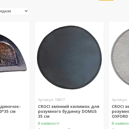
18877
удиночок-
CROCI змінний килимок для
CROCI з
0*35 см
розумного будинку DOMUS
розумн
35 см
OXFORD 
В наявності
В наявно