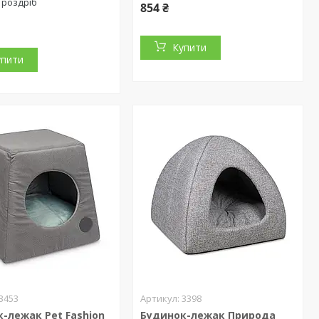
 роздріб
854 ₴
Купити
упити
3453
3398
-лежак Pet Fashion
Будинок-лежак Природа