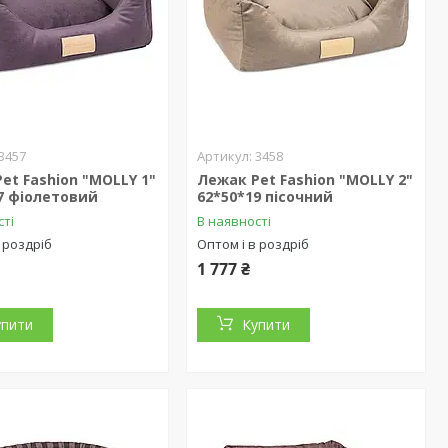
3457
3458
et Fashion "MOLLY 1"
Лежак Pet Fashion "MOLLY 2"
7 фіолетовий
62*50*19 пісочний
сті
В наявності
 роздріб
Оптом і в роздріб
1 777 ₴
упити
Купити