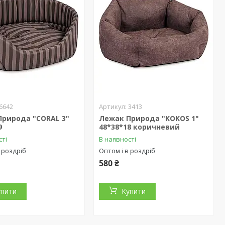
6642
3413
Природа "CORAL 3"
Лежак Природа "KOKOS 1"
9
48*38*18 коричневий
сті
В наявності
 роздріб
Оптом і в роздріб
580 ₴
упити
Купити