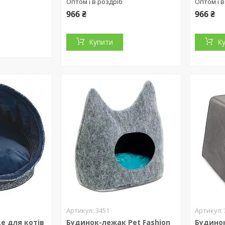
Оптом і в роздріб
Оптом і в
966 ₴
966 ₴
Купити
К
3451
це для котів
Будинок-лежак Pet Fashion
Будинок