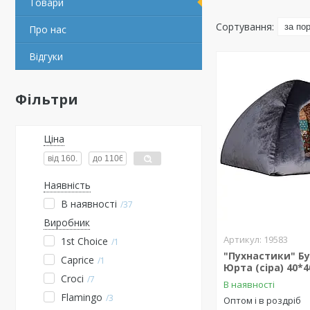
Товари
Про нас
Відгуки
Фільтри
Ціна
Наявність
В наявності
37
Виробник
19583
1st Choice
1
"Пухнастики" Б
Caprice
1
Юрта (сіра) 40*4
Croci
7
В наявності
Flamingo
3
Оптом і в роздріб