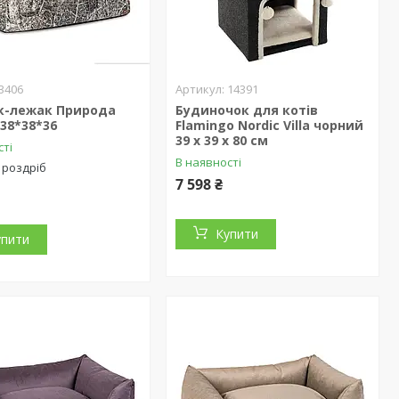
3406
14391
к-лежак Природа
Будиночок для котів
38*38*36
Flamingo Nordic Villa чорний
39 х 39 х 80 см
сті
В наявності
 роздріб
7 598 ₴
Купити
упити