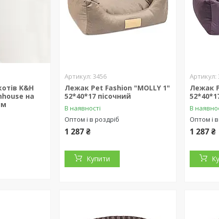
3456
котів K&H
Лежак Pet Fashion "MOLLY 1"
Лежак P
unhouse на
52*40*17 пісочний
52*40*1
см
В наявності
В наявно
Оптом і в роздріб
Оптом і в
1 287 ₴
1 287 ₴
Купити
К