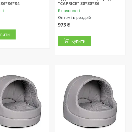
 36*36*34
"CAPRICE" 38*38*36
сті
В наявності
Оптом і в роздріб
973 ₴
упити
Купити