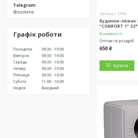
@zootime
3399
Будинок-лежак
"COMFORT 1" 32*
Графік роботи
В наявності
Оптом і в роздріб
650 ₴
Понеділок
09:30
19:00
Вівторок
09:30
19:00
Середа
09:30
19:00
Купити
Четвер
09:30
19:00
Пʼятниця
09:30
19:00
Субота
11:00
16:00
Неділя
Вихідний