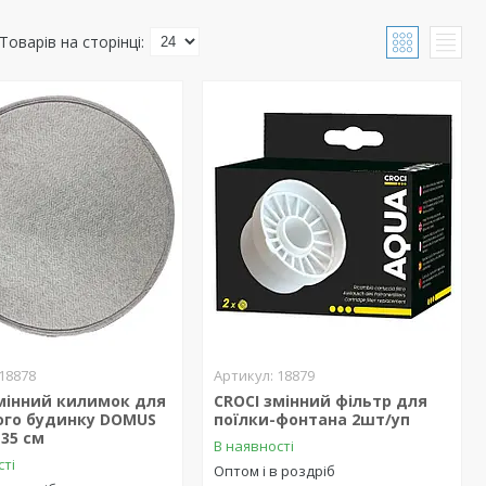
18878
18879
мінний килимок для
CROCI змінний фільтр для
ого будинку DOMUS
поїлки-фонтана 2шт/уп
35 см
В наявності
сті
Оптом і в роздріб