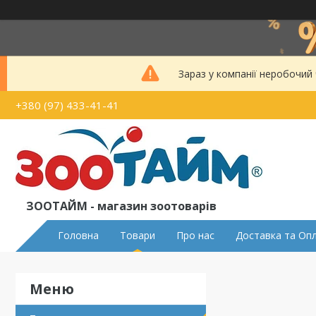
Зараз у компанії неробочий
+380 (97) 433-41-41
ЗООТАЙМ - магазин зоотоварів
Головна
Товари
Про нас
Доставка та Оп