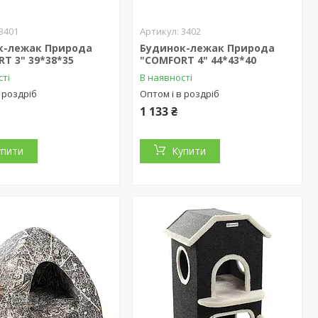
3401
3402
к-лежак Природа
Будинок-лежак Природа
T 3" 39*38*35
"COMFORT 4" 44*43*40
сті
В наявності
 роздріб
Оптом і в роздріб
1 133 ₴
упити
Купити