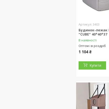
3403
Будинок-лежак
"CUBE" 40*40*37
В наявності
Оптом і в роздріб
1 104 ₴
Купити