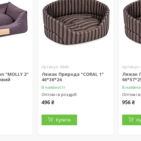
6640
on "MOLLY 2"
Лежак Природа "CORAL 1"
Лежак 
овий
46*36*24
66*57*2
В наявності
В наявно
Оптом і в роздріб
Оптом і в
496 ₴
956 ₴
Купити
К