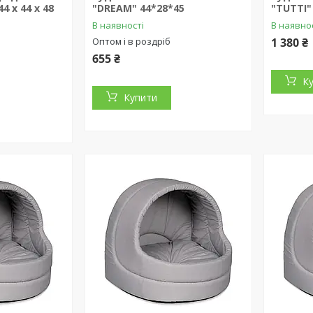
4 x 44 x 48
"DREAM" 44*28*45
"TUTTI"
В наявності
В наявно
Оптом і в роздріб
1 380 ₴
655 ₴
К
Купити