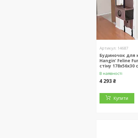
14687
Будиночок для 
Hangin’ Feline F
стіну 178х56х30 
В наявності
4 293 ₴
Купити