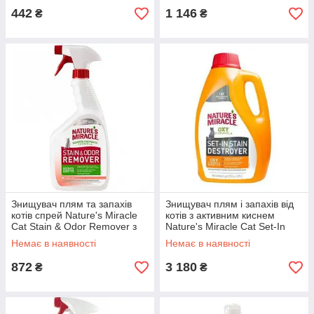
442
1 146
₴
₴
Знищувач плям та запахів
Знищувач плям і запахів від
котів спрей Nature's Miracle
котів з активним киснем
Cat Stain & Odor Remover з
Nature's Miracle Cat Set-In
ароматом дині 946 мл
Stain Destroyer Oxy Formula
Немає в наявності
Немає в наявності
3,7 л
872
3 180
₴
₴