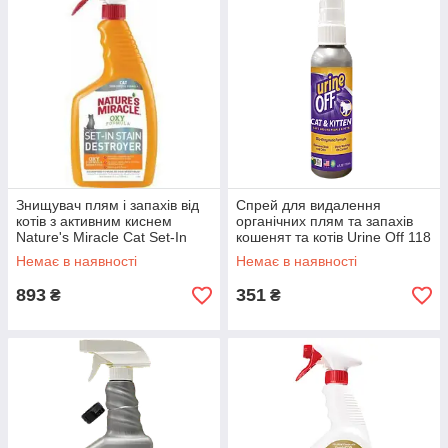
Знищувач плям і запахів від
Спрей для видалення
котів з активним киснем
органічних плям та запахів
Nature's Miracle Cat Set-In
кошенят та котів Urine Off 118
Stain Destroyer Oxy Formula
мл
Немає в наявності
Немає в наявності
709 мл
893
351
₴
₴