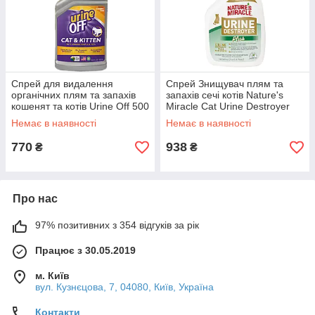
Спрей для видалення
Спрей Знищувач плям та
органічних плям та запахів
запахів сечі котів Nature's
кошенят та котів Urine Off 500
Miracle Cat Urine Destroyer
мл
Pour 946 мл
Немає в наявності
Немає в наявності
770
938
₴
₴
Про нас
97% позитивних з 354 відгуків за рік
Працює з 30.05.2019
м. Київ
вул. Кузнєцова, 7, 04080, Київ, Україна
Контакти