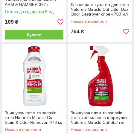
ARM & HAMMER 397 г
Дезодорант туалета для котів
Nature's Miracle Cat Litter Box
Готово до відправки 5 од.
Odor Destroyer спрей 709 мл
109
Немає в наявності
₴
764
₴
Купити
Знищувач плям та запахів
Знищувач плям та запахів
котів Nature's Miracle Cat
котів з посиленою формулою
Stain & Odor Remover, 473 мл
Nature's Miracle Cat Stain &
Odor Eliminator з ароматом
Немає в наявності
Немає в наявності
лимону 946 мл