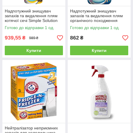
Надпотужний знищувач
Надпотужний знищувач
запахів та видалення плям
запахів та видалення плям
котячої сечі Simple Solution
органічного походження
Cat Extreme 945 мл
Simple Solution Cat Extreme
Готово до відправки 1 од.
Готово до відправки 1 од.
спрей 945 мл
939,55
862
₴
₴
989 ₴
Купити
Купити
Нейтралізатор неприємних
запахів для холодильника