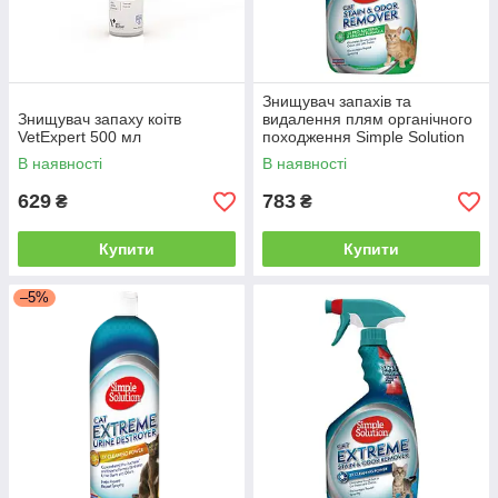
Знищувач запахів та
Знищувач запаху коітв
видалення плям органічного
VetExpert 500 мл
походження Simple Solution
Cat Stain&Odor Remover 945
В наявності
В наявності
мл
629
783
₴
₴
Купити
Купити
–5%