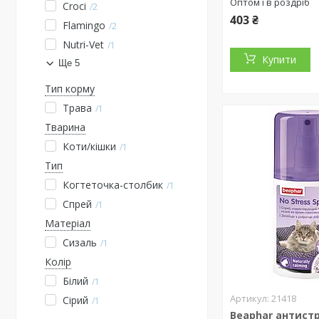
Оптом і в роздріб
Croci
2
403 ₴
Flamingo
2
Nutri-Vet
1
Купити
Ще 5
Тип корму
Трава
1
Тварина
Коти/кішки
1
Тип
Когтеточка-столбик
1
Спрей
1
Матеріал
Сизаль
1
Колір
Білий
1
21418
Сірий
1
Beaphar антист