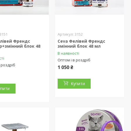
3151
3152
елівей Френдс
Ceva Фелівей Френдс
р+змінний блок 48
змінний блок 48 мл
В наявності
сті
Оптом і в роздріб
 роздріб
1 050 ₴
Купити
упити