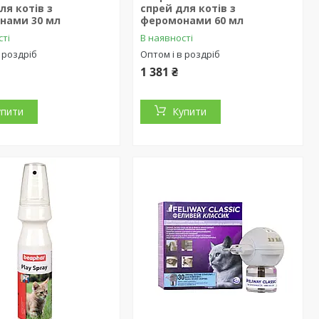
ля котів з
спрей для котів з
нами 30 мл
феромонами 60 мл
сті
В наявності
 роздріб
Оптом і в роздріб
1 381 ₴
упити
Купити