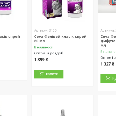
3150
асік спрей
Ceva Фелівей класік спрей
Ceva Ф
60 мл
дифузо
мл
В наявності
В наявно
Оптом і в роздріб
Оптом і в
1 399 ₴
1 327 ₴
Купити
К