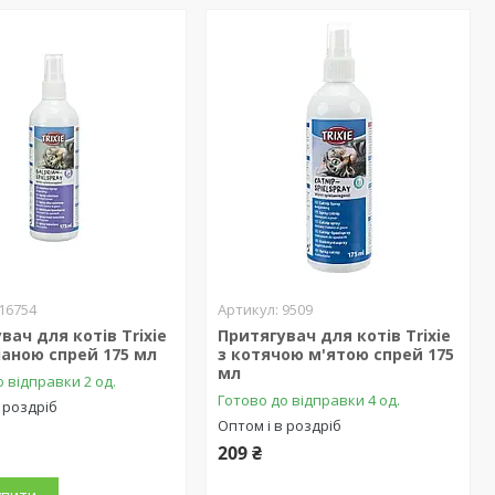
16754
9509
вач для котів Trixie
Притягувач для котів Trixie
іаною спрей 175 мл
з котячою м'ятою спрей 175
мл
 відправки 2 од.
Готово до відправки 4 од.
 роздріб
Оптом і в роздріб
209 ₴