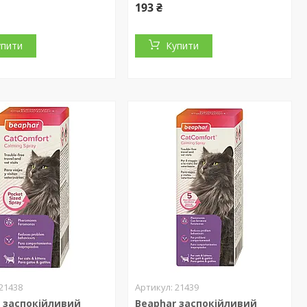
193 ₴
упити
Купити
21438
21439
 заспокійливий
Beaphar заспокійливий