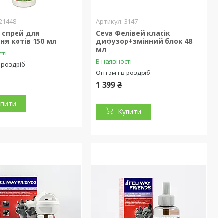
21448
3147
 спрей для
Ceva Фелівей класік
ня котів 150 мл
дифузор+змінний блок 48
мл
сті
В наявності
 роздріб
Оптом і в роздріб
1 399 ₴
упити
Купити