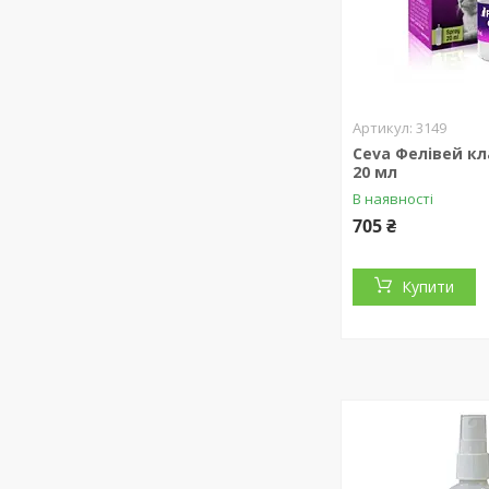
3149
Ceva Фелівей кл
20 мл
В наявності
705 ₴
Купити