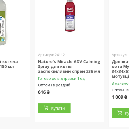
24112
ей котяча
Nature's Miracle ADV Calming
Дряпка
 150 мл
Spray для котів
кота Му
заспокійливий спрей 236 мл
34x34x6
мотузці
Готово до відправки 1 од.
В наявно
Оптом і в роздріб
Оптом і в
616 ₴
1 009 ₴
Купити
К