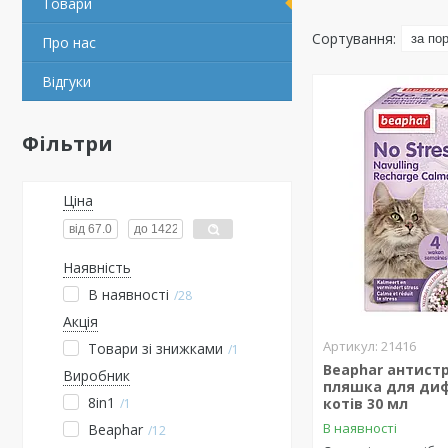
Товари
Про нас
Відгуки
Фільтри
Ціна
Наявність
В наявності
28
Акція
21416
Товари зі знижками
1
Beaphar антистр
Виробник
пляшка для диф
8in1
котів 30 мл
1
В наявності
Beaphar
12