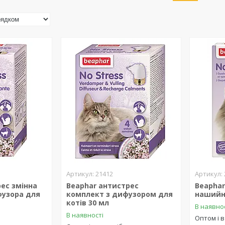
21412
ес змінна
Beaphar антистрес
Beaphar
узора для
комплект з дифузором для
нашийни
котів 30 мл
В наявно
В наявності
Оптом і в