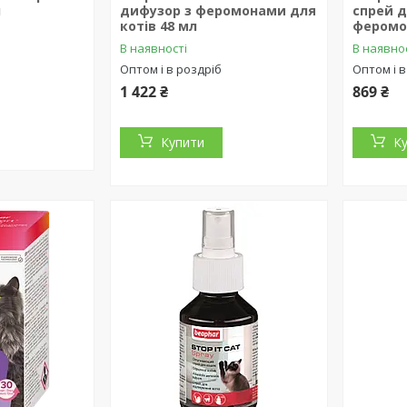
л
дифузор з феромонами для
спрей д
котів 48 мл
феромо
В наявності
В наявно
Оптом і в роздріб
Оптом і в
1 422 ₴
869 ₴
Купити
К