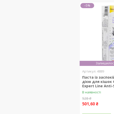
–5%
Залишилось
4889
Паста із заспок
дією для кішок 
Expert Line Anti-
В наявності
528 ₴
501,60 ₴