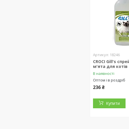
18246
CROCI Gill's спр
м'ята для котів
В наявності
Оптом і в роздріб
236 ₴
Купити