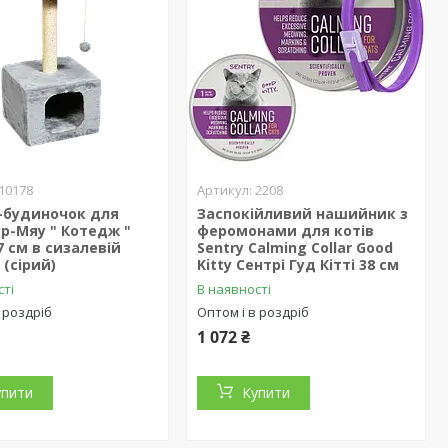
10178
2208
-будиночок для
Заспокійливий нашийник з
р-Мяу " Котедж "
феромонами для котів
7 см в сизалевій
Sentry Calming Collar Good
 (сірий)
Kitty Сентрі Гуд Кітті 38 см
сті
В наявності
 роздріб
Оптом і в роздріб
1 072 ₴
упити
Купити