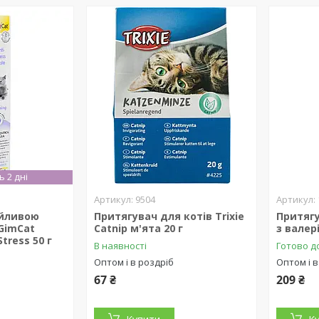
 2 дні
9504
ійливою
Притягувач для котів Trixie
Притягу
GimCat
Catnip м'ята 20 г
з валер
Stress 50 г
В наявності
Готово до
Оптом і в роздріб
Оптом і в
67 ₴
209 ₴