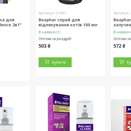
21447
ка для
Beaphar спрей для
Beaphar
lence 2в1"
відлякування котів 100 мл
залучен
В наявності
В наявно
Оптом і в роздріб
Оптом і в
503 ₴
572 ₴
Купити
К