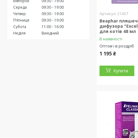
Вівторок
09:30
19:00
Середа
09:30
19:00
21437
Четвер
09:30
19:00
Пʼятниця
09:30
19:00
Beaphar пляшеч
дифузора "Excel
Субота
11:00
16:00
для котів 48 мл
Неділя
Вихідний
В наявності
Оптом і в роздріб
1 195 ₴
Купити