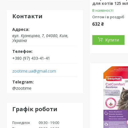
для котів 125 м
В наявності
Контакти
Оптом і в роздріб
632 ₴
вул. Кузнєцова, 7, 04080, Київ,
Купити
Україна
+380 (97) 433-41-41
zootime.ua@gmail.com
@zootime
Графік роботи
Понеділок
09:30
19:00