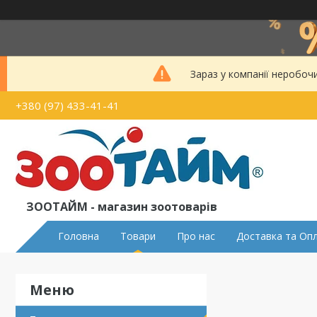
Зараз у компанії неробоч
+380 (97) 433-41-41
ЗООТАЙМ - магазин зоотоварів
Головна
Товари
Про нас
Доставка та Оп